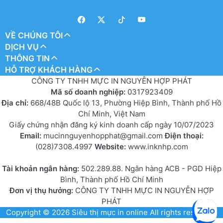
VỀ CHÚNG TÔI
DỊCH VỤ
THÔNG TIN
HỖ TRỢ KHÁCH HÀNG
CÔNG TY TNHH MỰC IN NGUYỄN HỢP PHÁT
Mã số doanh nghiệp:
0317923409
Địa chỉ:
668/48B Quốc lộ 13, Phường Hiệp Bình, Thành phố Hồ
Chí Minh, Việt Nam
Giấy chứng nhận đăng ký kinh doanh cấp ngày 10/07/2023
Email:
mucinnguyenhopphat@gmail.com
Điện thoại:
(028)7308.4997
Website:
www.inknhp.com
Tài khoản ngân hàng:
502.289.88. Ngân hàng ACB - PGD Hiệp
Bình, Thành phố Hồ Chí Minh
Đơn vị thụ hưởng:
CÔNG TY TNHH MỰC IN NGUYỄN HỢP
PHÁT
Copyright © 2026
Siêu thị mực in online
All rights reserved.