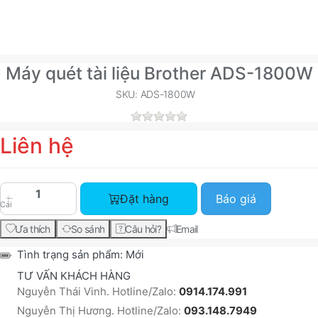
Máy quét tài liệu Brother ADS-1800W
SKU: ADS-1800W
Liên hệ
Máy quét tài liệu Brother ADS-1800W với giá Liê
Đặt hàng
Báo giá
Cái
Ưa thích
So sánh
Câu hỏi?
Email
Tình trạng sản phẩm:
Mới
TƯ VẤN KHÁCH HÀNG
Nguyễn Thái Vinh. Hotline/Zalo:
0914.174.991
Nguyễn Thị Hương. Hotline/Zalo:
093.148.7949