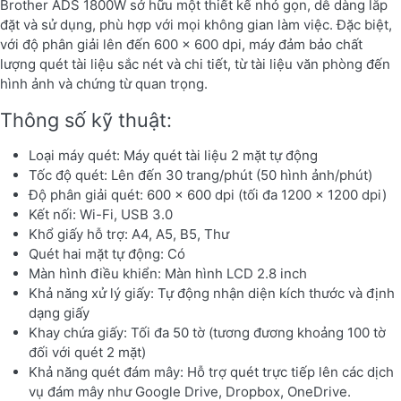
Brother ADS 1800W sở hữu một thiết kế nhỏ gọn, dễ dàng lắp
đặt và sử dụng, phù hợp với mọi không gian làm việc. Đặc biệt,
với độ phân giải lên đến 600 x 600 dpi, máy đảm bảo chất
lượng quét tài liệu sắc nét và chi tiết, từ tài liệu văn phòng đến
hình ảnh và chứng từ quan trọng.
Thông số kỹ thuật:
Loại máy quét: Máy quét tài liệu 2 mặt tự động
Tốc độ quét: Lên đến 30 trang/phút (50 hình ảnh/phút)
Độ phân giải quét: 600 x 600 dpi (tối đa 1200 x 1200 dpi)
Kết nối: Wi-Fi, USB 3.0
Khổ giấy hỗ trợ: A4, A5, B5, Thư
Quét hai mặt tự động: Có
Màn hình điều khiển: Màn hình LCD 2.8 inch
Khả năng xử lý giấy: Tự động nhận diện kích thước và định
dạng giấy
Khay chứa giấy: Tối đa 50 tờ (tương đương khoảng 100 tờ
đối với quét 2 mặt)
Khả năng quét đám mây: Hỗ trợ quét trực tiếp lên các dịch
vụ đám mây như Google Drive, Dropbox, OneDrive.