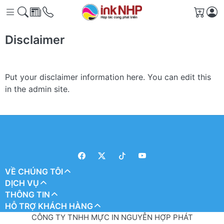
Giỏ h
Disclaimer
Put your disclaimer information here. You can edit this
in the admin site.
VỀ CHÚNG TÔI
DỊCH VỤ
THÔNG TIN
HỖ TRỢ KHÁCH HÀNG
CÔNG TY TNHH MỰC IN NGUYỄN HỢP PHÁT