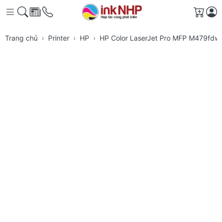
Giỏ h
Trang chủ
Printer
HP
HP Color LaserJet Pro MFP M479fdw