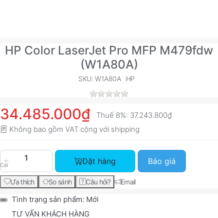
HP Color LaserJet Pro MFP M479fdw
(W1A80A)
SKU: W1A80A
HP
34.485.000₫
Thuế 8%:
37.243.800₫
Không bao gồm VAT cộng với
shipping
HP Color LaserJet Pro MFP M479fdw (W1A80A) v
Đặt hàng
Báo giá
Cái
Ưa thích
So sánh
Câu hỏi?
Email
Tình trạng sản phẩm:
Mới
TƯ VẤN KHÁCH HÀNG