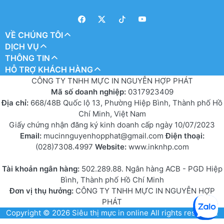
VỀ CHÚNG TÔI
DỊCH VỤ
THÔNG TIN
HỖ TRỢ KHÁCH HÀNG
CÔNG TY TNHH MỰC IN NGUYỄN HỢP PHÁT
Mã số doanh nghiệp:
0317923409
Địa chỉ:
668/48B Quốc lộ 13, Phường Hiệp Bình, Thành phố Hồ
Chí Minh, Việt Nam
Giấy chứng nhận đăng ký kinh doanh cấp ngày 10/07/2023
Email:
mucinnguyenhopphat@gmail.com
Điện thoại:
(028)7308.4997
Website:
www.inknhp.com
Tài khoản ngân hàng:
502.289.88. Ngân hàng ACB - PGD Hiệp
Bình, Thành phố Hồ Chí Minh
Đơn vị thụ hưởng:
CÔNG TY TNHH MỰC IN NGUYỄN HỢP
PHÁT
Copyright © 2026
Siêu thị mực in online
All rights reserved.