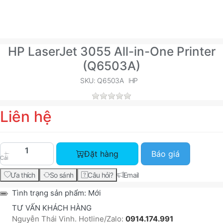
HP LaserJet 3055 All-in-One Printer
(Q6503A)
SKU: Q6503A
HP
Liên hệ
HP LaserJet 3055 All-in-One Printer (Q6503A) vớ
Đặt hàng
Báo giá
Cái
Ưa thích
So sánh
Câu hỏi?
Email
Tình trạng sản phẩm:
Mới
TƯ VẤN KHÁCH HÀNG
Nguyễn Thái Vinh. Hotline/Zalo:
0914.174.991