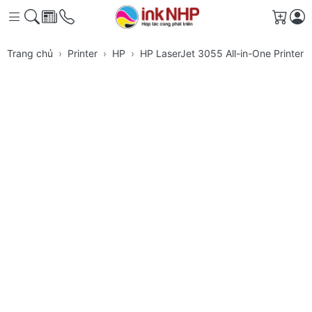
Giỏ h
Trang chủ
Printer
HP
HP LaserJet 3055 All-in-One Printer