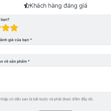
Khách hàng đáng giá
 bạn?
 giá: 1 trên 5 sao. Xấu
nh giá: 2 trên 5 sao.
Đánh giá: 3 trên 5 sao.
Đánh giá: 4 trên 5 sao.
Đánh giá: 5 trên 5 sao. Xu
đánh giá của bạn
bạn về sản phẩm
nhập có dấu sao là bắt buộc và phải được điền đầy đủ.