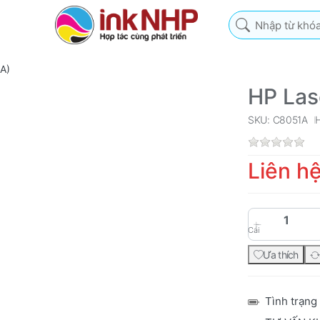
Nhập từ khóa tìm k
A)
HP Las
SKU: C8051A
Liên h
Cái
Ưa thích
Tình trạng