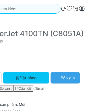
iếm. Kết quả sẽ tự động xuất hiện khi bạn nhập. Nhấn phím Ente
So sánh
Ưa thích
Giỏ hàng
erJet 4100TN (C8051A)
HP
ệ
HP LaserJet 4100TN (C8051A) với giá Liên hệ, số lượng 1.
Đặt hàng
Báo giá
So sánh
Câu hỏi?
Email
 sản phẩm:
Mới