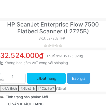
HP ScanJet Enterprise Flow 7500
Flatbed Scanner (L2725B)
SKU: L2725B
HP
32.524.000₫
Thuế 8%:
35.125.920₫
Không bao gồm VAT cộng với
shipping
HP ScanJet Enterprise Flow 7500 Flatbed Scann
Đặt hàng
Báo giá
Cái
Ưa thích
So sánh
Câu hỏi?
Email
Tình trạng sản phẩm:
Mới
TƯ VẤN KHÁCH HÀNG