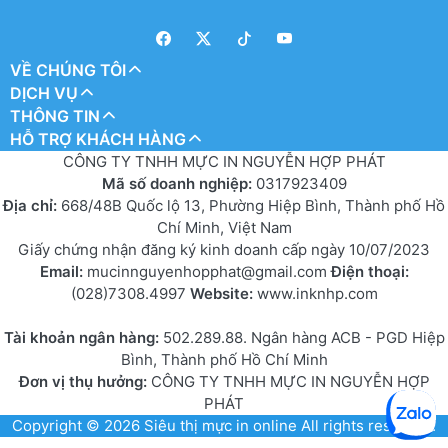
VỀ CHÚNG TÔI
DỊCH VỤ
THÔNG TIN
HỖ TRỢ KHÁCH HÀNG
CÔNG TY TNHH MỰC IN NGUYỄN HỢP PHÁT
Mã số doanh nghiệp:
0317923409
Địa chỉ:
668/48B Quốc lộ 13, Phường Hiệp Bình, Thành phố Hồ
Chí Minh, Việt Nam
Giấy chứng nhận đăng ký kinh doanh cấp ngày 10/07/2023
Email:
mucinnguyenhopphat@gmail.com
Điện thoại:
(028)7308.4997
Website:
www.inknhp.com
Tài khoản ngân hàng:
502.289.88. Ngân hàng ACB - PGD Hiệp
Bình, Thành phố Hồ Chí Minh
Đơn vị thụ hưởng:
CÔNG TY TNHH MỰC IN NGUYỄN HỢP
PHÁT
Copyright © 2026
Siêu thị mực in online
All rights reserved.