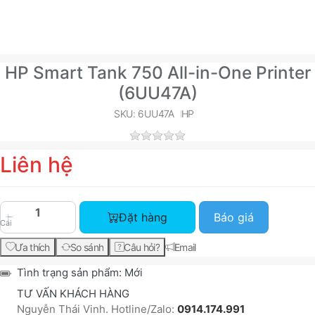
HP Smart Tank 750 All-in-One Printer
(6UU47A)
SKU: 6UU47A
HP
Liên hệ
HP Smart Tank 750 All-in-One Printer (6UU47A) v
Đặt hàng
Báo giá
Cái
Ưa thích
So sánh
Câu hỏi?
Email
Tình trạng sản phẩm:
Mới
TƯ VẤN KHÁCH HÀNG
Nguyễn Thái Vinh. Hotline/Zalo:
0914.174.991