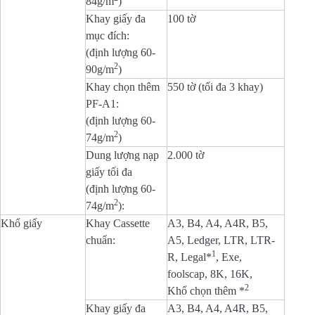
84g/m
)
Khay giấy đa
100 tờ
mục đích:
(định lượng 60-
2
90g/m
)
Khay chọn thêm
550 tờ (tối đa 3 khay)
PF-A1:
(định lượng 60-
2
74g/m
)
Dung lượng nạp
2.000 tờ
giấy tối đa
(định lượng 60-
2
74g/m
):
Khổ giấy
Khay Cassette
A3, B4, A4, A4R, B5,
chuẩn:
A5, Ledger, LTR, LTR-
1
R, Legal*
, Exe,
foolscap, 8K, 16K,
2
Khổ chọn thêm *
Khay giấy đa
A3, B4, A4, A4R, B5,