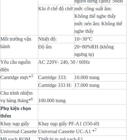
người đứng cạnh): 56dB
Khi ở chế độ chờ:
mức công suất âm:
Không thể nghe thấy
mức nén âm: Không thể
nghe thấy
Môi trường vận
Nhiệt độ:
10~30°C
hành
Độ ẩm
20~80%RH (không
ngưng tụ)
Yêu cầu nguồn
AC 220V- 240, 50 / 60Hz
điện
5
Cartridge mực*
Cartridge 333:
10.000 trang
Cartridge 333 H:
17.000 trang
Chu trình nhiệm
6
vụ hàng tháng*
100.000 trang
Phụ kiện chọn
thêm
Khay nạp giấy
Khay nạp giấy PF-A1 (550-tờ)
7
Universal Cassette
Universal Cassette UC-A1 *
Mã vạch ROM
Thiết bị in mã vạch-F1