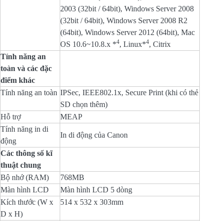
2003 (32bit / 64bit), Windows Server 2008
(32bit / 64bit), Windows Server 2008 R2
(64bit), Windows Server 2012 (64bit), Mac
4
4
OS 10.6~10.8.x *
, Linux*
, Citrix
Tính năng an
toàn và các đặc
điểm khác
Tính năng an toàn
IPSec, IEEE802.1x, Secure Print (khi có thẻ
SD chọn thêm)
Hỗ trợ
MEAP
Tính năng in di
In di động của Canon
động
Các thông số kĩ
thuật chung
Bộ nhớ (RAM)
768MB
Màn hình LCD
Màn hình LCD 5 dòng
Kích thước (W x
514 x 532 x 303mm
D x H)