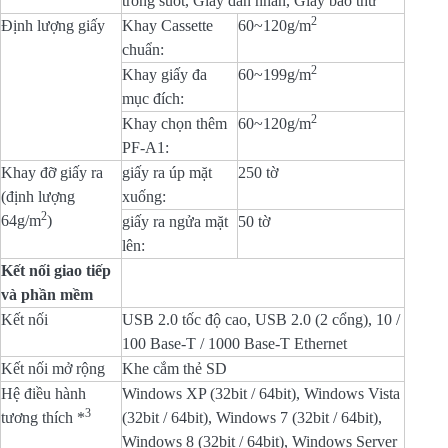
trong suốt, Giấy dán nhãn, Giấy bao thư
2
Định lượng giấy
Khay Cassette
60~120g/m
chuẩn:
2
Khay giấy đa
60~199g/m
mục đích:
2
Khay chọn thêm
60~120g/m
PF-A1:
Khay đỡ giấy ra
giấy ra úp mặt
250 tờ
(định lượng
xuống:
2
64g/m
)
giấy ra ngửa mặt
50 tờ
lên:
Kết nối giao tiếp
và phần mềm
Kết nối
USB 2.0 tốc độ cao, USB 2.0 (2 cổng), 10 /
100 Base-T / 1000 Base-T Ethernet
Kết nối mở rộng
Khe cắm thẻ SD
Hệ điều hành
Windows XP (32bit / 64bit), Windows Vista
3
tương thích *
(32bit / 64bit), Windows 7 (32bit / 64bit),
Windows 8 (32bit / 64bit), Windows Server