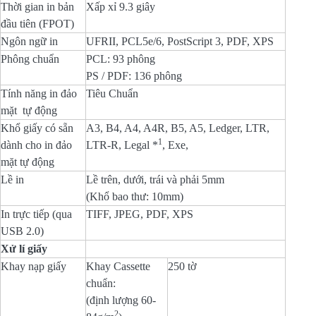
Thời gian in bản
Xấp xỉ 9.3 giây
đầu tiên (FPOT)
Ngôn ngữ in
UFRII, PCL5e/6, PostScript 3, PDF, XPS
Phông chuẩn
PCL: 93 phông
PS / PDF: 136 phông
Tính năng in đảo
Tiêu Chuẩn
mặt tự động
Khổ giấy có sẵn
A3, B4, A4, A4R, B5, A5, Ledger, LTR,
1
dành cho in đảo
LTR-R, Legal *
, Exe,
mặt tự động
Lề in
Lề trên, dưới, trái và phải 5mm
(Khổ bao thư: 10mm)
In trực tiếp (qua
TIFF, JPEG, PDF, XPS
USB 2.0)
Xử lí giấy
Khay nạp giấy
Khay Cassette
250 tờ
chuẩn:
(định lượng 60-
2