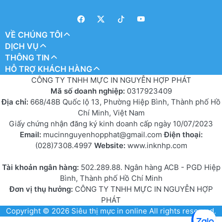
VỀ CHÚNG TÔI
DỊCH VỤ
THÔNG TIN
HỖ TRỢ KHÁCH HÀNG
CÔNG TY TNHH MỰC IN NGUYỄN HỢP PHÁT
Mã số doanh nghiệp:
0317923409
Địa chỉ:
668/48B Quốc lộ 13, Phường Hiệp Bình, Thành phố Hồ
Chí Minh, Việt Nam
Giấy chứng nhận đăng ký kinh doanh cấp ngày 10/07/2023
Email:
mucinnguyenhopphat@gmail.com
Điện thoại:
(028)7308.4997
Website:
www.inknhp.com
Tài khoản ngân hàng:
502.289.88. Ngân hàng ACB - PGD Hiệp
Bình, Thành phố Hồ Chí Minh
Đơn vị thụ hưởng:
CÔNG TY TNHH MỰC IN NGUYỄN HỢP
PHÁT
Copyright © 2026
Siêu thị mực in online
All rights reserved.