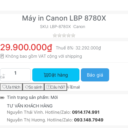
Máy in Canon LBP 8780X
SKU: LBP-8780X
Canon
29.900.000₫
Thuế 8%:
32.292.000₫
Không bao gồm VAT cộng với
shipping
Máy in Canon LBP 8780X với giá 29.900.000₫, s
Đặt hàng
Báo giá
Cái
Ưa thích
So sánh
Câu hỏi?
Email
Tình trạng sản phẩm:
Mới
TƯ VẤN KHÁCH HÀNG
Nguyễn Thái Vinh. Hotline/Zalo:
0914.174.991
Nguyễn Thị Hương. Hotline/Zalo:
093.148.7949