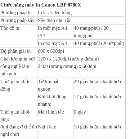
Chức năng máy In Canon LBP 8780X
Phương pháp in
In laser đen trắng
Phương pháp sấy
Sấy theo nhu cầu
Tốc độ in
In một mặt: A4
40 trang/phút / 20
/A3
trang/phút
In đảo mặt: A4
40 trang/phút (20 tờ/phút)
Độ phân giải in
600 x 600dpi
Chất lượng in với
1200 x 1200dpi (tương đương)
công nghệ làm
2400 (tương đương) x 600dpi
mịn ảnh
Thời gian khởi
Từ khi bật
29 giây hoặc nhanh hơn
động
nguồn:
Khi khởi động
17 giây hoặc nhanh hơn
nhanh:
Thời gian khôi
Màn hình tắt:
0 giây
phục
(khi đang ở chế độ
Nghỉ lâu:
10 giây hoặc nhanh hơn
nghỉ chờ)