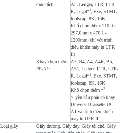
mục đích:
A5, Ledger, LTR, LTR-
1
R, Legal*
, Exe, STMT,
foolscap, 8K, 16K,
Khổ chọn thêm: 210,0 –
297,0mm x 470,1 -
1200mm (chỉ với trình
điều khiển máy in UFR
II)
Khay chọn thêm
A3, B4, A4, A4R, B5,
PF-A1:
A5^, Ledger, LTR, LTR-
1
R, Legal*
, Exe, STMT,
foolscap, 8K, 16K,
2
Khổ chọn thêm *
^ yêu cầu phải có khay
Universal Cassette UC-
A1 và trình điều khiển
máy in UFR II
Loại giấy
Giấy thường, Giấy dày, Giấy tái chế, Giấy