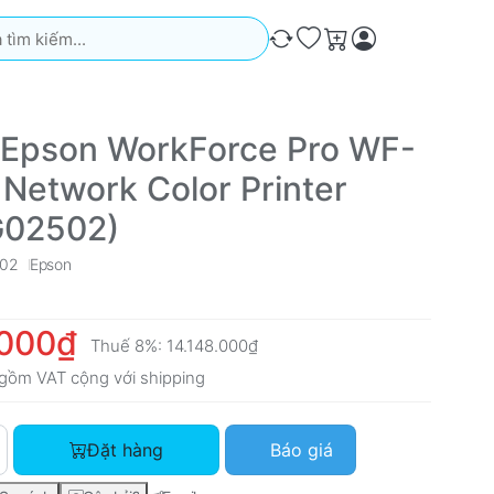
iếm. Kết quả sẽ tự động xuất hiện khi bạn nhập. Nhấn phím Ente
So sánh
Ưa thích
Giỏ hàng
 Epson WorkForce Pro WF-
Network Color Printer
G02502)
502
Epson
.000₫
Thuế 8%:
14.148.000₫
gồm VAT cộng với
shipping
Máy in Epson WorkForce Pro WF-C5790 Network Color Printer 
Đặt hàng
Báo giá