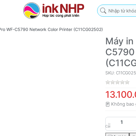
Nhập từ khóa tìm k
Pro WF-C5790 Network Color Printer (C11CG02502)
Máy in
C5790 
(C11C
SKU: C11CG02
13.100
Không bao 
Cái