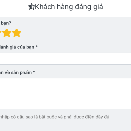
Khách hàng đáng giá
 bạn?
 giá: 1 trên 5 sao. Xấu
nh giá: 2 trên 5 sao.
Đánh giá: 3 trên 5 sao.
Đánh giá: 4 trên 5 sao.
Đánh giá: 5 trên 5 sao. Xu
đánh giá của bạn
bạn về sản phẩm
nhập có dấu sao là bắt buộc và phải được điền đầy đủ.