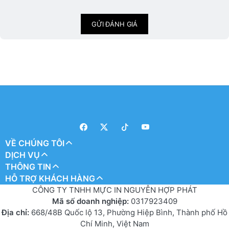
GỬI ĐÁNH GIÁ
VỀ CHÚNG TÔI
DỊCH VỤ
THÔNG TIN
HỖ TRỢ KHÁCH HÀNG
CÔNG TY TNHH MỰC IN NGUYỄN HỢP PHÁT
Mã số doanh nghiệp:
0317923409
Địa chỉ:
668/48B Quốc lộ 13, Phường Hiệp Bình, Thành phố Hồ
Chí Minh, Việt Nam