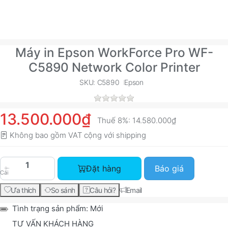
Máy in Epson WorkForce Pro WF-
C5890 Network Color Printer
SKU: C5890
Epson
13.500.000₫
Thuế 8%:
14.580.000₫
Không bao gồm VAT cộng với
shipping
Máy in Epson WorkForce Pro WF-C5890 Network C
Đặt hàng
Báo giá
Cái
Ưa thích
So sánh
Câu hỏi?
Email
Tình trạng sản phẩm:
Mới
TƯ VẤN KHÁCH HÀNG