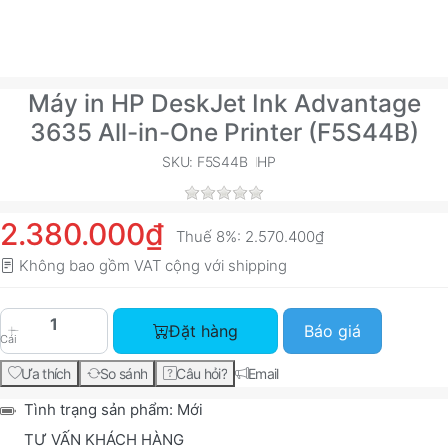
Máy in HP DeskJet Ink Advantage
3635 All-in-One Printer (F5S44B)
SKU: F5S44B
HP
2.380.000₫
Thuế 8%:
2.570.400₫
Không bao gồm VAT cộng với
shipping
Máy in HP DeskJet Ink Advantage 3635 All-in-On
Đặt hàng
Báo giá
Cái
Ưa thích
So sánh
Câu hỏi?
Email
Tình trạng sản phẩm:
Mới
TƯ VẤN KHÁCH HÀNG