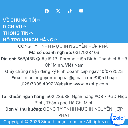
VỀ CHÚNG TÔI
DỊCH VỤ
THÔNG TIN
HỖ TRỢ KHÁCH HÀNG
CÔNG TY TNHH MỰC IN NGUYỄN HỢP PHÁT
Mã số doanh nghiệp:
0317923409
Địa chỉ:
668/48B Quốc lộ 13, Phường Hiệp Bình, Thành phố Hồ
Chí Minh, Việt Nam
Giấy chứng nhận đăng ký kinh doanh cấp ngày 10/07/2023
Email:
mucinnguyenhopphat@gmail.com
Điện thoại:
(028)7308.4997
Website:
www.inknhp.com
Tài khoản ngân hàng:
502.289.88. Ngân hàng ACB - PGD Hiệp
Bình, Thành phố Hồ Chí Minh
Đơn vị thụ hưởng:
CÔNG TY TNHH MỰC IN NGUYỄN HỢP
PHÁT
Copyright © 2026
Siêu thị mực in online
All rights reserved.