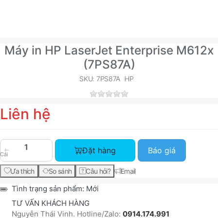
Máy in HP LaserJet Enterprise M612x
(7PS87A)
SKU: 7PS87A
HP
Liên hệ
Máy in HP LaserJet Enterprise M612x (7PS87A) vớ
Đặt hàng
Báo giá
Cái
Ưa thích
So sánh
Câu hỏi?
Email
Tình trạng sản phẩm:
Mới
TƯ VẤN KHÁCH HÀNG
Nguyễn Thái Vinh. Hotline/Zalo:
0914.174.991