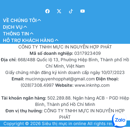
VỀ CHÚNG TÔI
DỊCH VỤ
THÔNG TIN
HỖ TRỢ KHÁCH HÀNG
CÔNG TY TNHH MỰC IN NGUYỄN HỢP PHÁT
Mã số doanh nghiệp:
0317923409
Địa chỉ:
668/48B Quốc lộ 13, Phường Hiệp Bình, Thành phố Hồ
Chí Minh, Việt Nam
Giấy chứng nhận đăng ký kinh doanh cấp ngày 10/07/2023
Email:
mucinnguyenhopphat@gmail.com
Điện thoại:
(028)7308.4997
Website:
www.inknhp.com
Tài khoản ngân hàng:
502.289.88. Ngân hàng ACB - PGD Hiệp
Bình, Thành phố Hồ Chí Minh
Đơn vị thụ hưởng:
CÔNG TY TNHH MỰC IN NGUYỄN HỢP
PHÁT
Copyright © 2026
Siêu thị mực in online
All rights reserved.