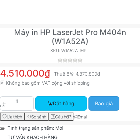
Máy in HP LaserJet Pro M404n
(W1A52A)
SKU: W1A52A
HP
4.510.000₫
Thuế 8%:
4.870.800₫
Không bao gồm VAT cộng với
shipping
Máy in HP LaserJet Pro M404n (W1A52A) với giá
Đặt hàng
Báo giá
Cái
Ưa thích
So sánh
Câu hỏi?
Email
Tình trạng sản phẩm:
Mới
TƯ VẤN KHÁCH HÀNG