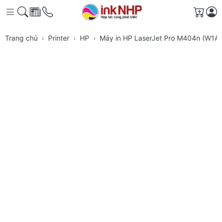
Giỏ h
Trang chủ
Printer
HP
Máy in HP LaserJet Pro M404n (W1A