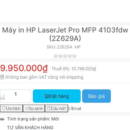
Máy in HP LaserJet Pro MFP 4103fdw
(2Z629A)
SKU: 2Z629A
HP
9.950.000₫
Thuế 8%:
10.746.000₫
Không bao gồm VAT cộng với
shipping
Máy in HP LaserJet Pro MFP 4103fdw (2Z629A) v
Đặt hàng
Báo giá
Cái
Ưa thích
So sánh
Câu hỏi?
Email
Tình trạng sản phẩm:
Mới
TƯ VẤN KHÁCH HÀNG