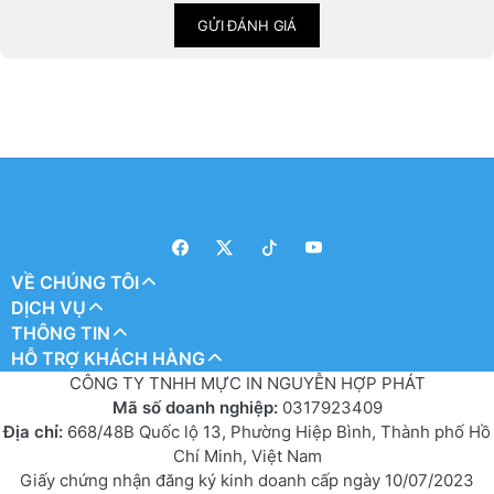
GỬI ĐÁNH GIÁ
VỀ CHÚNG TÔI
DỊCH VỤ
THÔNG TIN
HỖ TRỢ KHÁCH HÀNG
CÔNG TY TNHH MỰC IN NGUYỄN HỢP PHÁT
Mã số doanh nghiệp:
0317923409
Địa chỉ:
668/48B Quốc lộ 13, Phường Hiệp Bình, Thành phố Hồ
Chí Minh, Việt Nam
Giấy chứng nhận đăng ký kinh doanh cấp ngày 10/07/2023