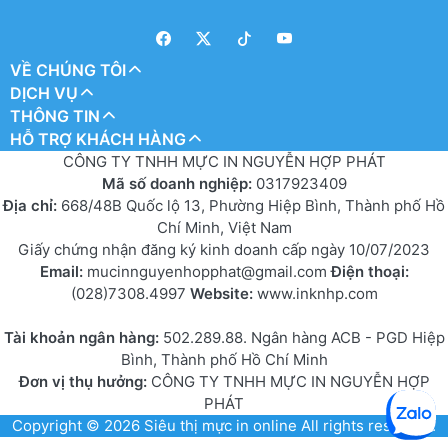
VỀ CHÚNG TÔI
DỊCH VỤ
THÔNG TIN
HỖ TRỢ KHÁCH HÀNG
CÔNG TY TNHH MỰC IN NGUYỄN HỢP PHÁT
Mã số doanh nghiệp:
0317923409
Địa chỉ:
668/48B Quốc lộ 13, Phường Hiệp Bình, Thành phố Hồ
Chí Minh, Việt Nam
Giấy chứng nhận đăng ký kinh doanh cấp ngày 10/07/2023
Email:
mucinnguyenhopphat@gmail.com
Điện thoại:
(028)7308.4997
Website:
www.inknhp.com
Tài khoản ngân hàng:
502.289.88. Ngân hàng ACB - PGD Hiệp
Bình, Thành phố Hồ Chí Minh
Đơn vị thụ hưởng:
CÔNG TY TNHH MỰC IN NGUYỄN HỢP
PHÁT
Copyright © 2026
Siêu thị mực in online
All rights reserved.