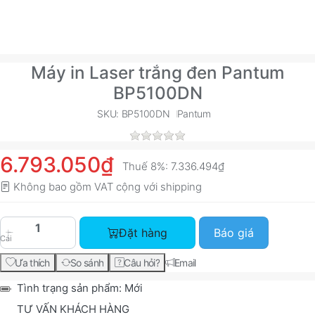
Máy in Laser trắng đen Pantum
BP5100DN
SKU: BP5100DN
Pantum
6.793.050₫
Thuế 8%:
7.336.494₫
Không bao gồm VAT cộng với
shipping
Máy in Laser trắng đen Pantum BP5100DN với gi
Đặt hàng
Báo giá
Cái
Ưa thích
So sánh
Câu hỏi?
Email
Tình trạng sản phẩm:
Mới
TƯ VẤN KHÁCH HÀNG