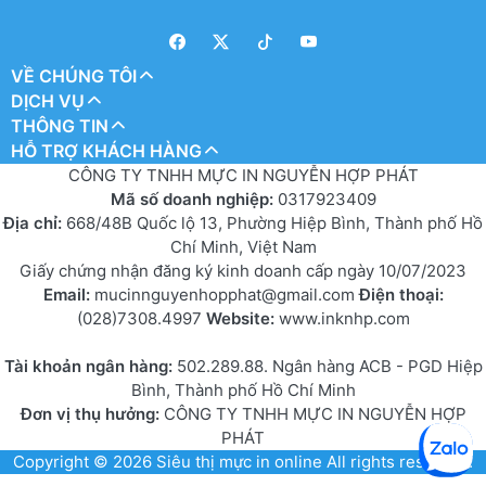
VỀ CHÚNG TÔI
DỊCH VỤ
THÔNG TIN
HỖ TRỢ KHÁCH HÀNG
CÔNG TY TNHH MỰC IN NGUYỄN HỢP PHÁT
Mã số doanh nghiệp:
0317923409
Địa chỉ:
668/48B Quốc lộ 13, Phường Hiệp Bình, Thành phố Hồ
Chí Minh, Việt Nam
Giấy chứng nhận đăng ký kinh doanh cấp ngày 10/07/2023
Email:
mucinnguyenhopphat@gmail.com
Điện thoại:
(028)7308.4997
Website:
www.inknhp.com
Tài khoản ngân hàng:
502.289.88. Ngân hàng ACB - PGD Hiệp
Bình, Thành phố Hồ Chí Minh
Đơn vị thụ hưởng:
CÔNG TY TNHH MỰC IN NGUYỄN HỢP
PHÁT
Copyright © 2026
Siêu thị mực in online
All rights reserved.