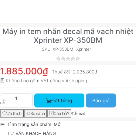
Máy in tem nhãn decal mã vạch nhiệt
Xprinter XP-350BM
SKU: XP-350BM
Xprinter
1.885.000₫
Thuế 8%:
2.035.800₫
Không bao gồm VAT cộng với
shipping
Máy in tem nhãn decal mã vạch nhiệt Xprinter X
Đặt hàng
Báo giá
Cái
Ưa thích
So sánh
Câu hỏi?
Email
Tình trạng sản phẩm:
Mới
TƯ VẤN KHÁCH HÀNG