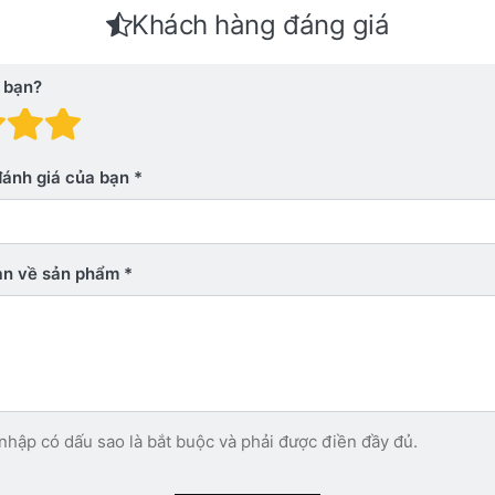
Khách hàng đáng giá
 bạn?
 giá: 1 trên 5 sao. Xấu
nh giá: 2 trên 5 sao.
Đánh giá: 3 trên 5 sao.
Đánh giá: 4 trên 5 sao.
Đánh giá: 5 trên 5 sao. Xu
đánh giá của bạn
bạn về sản phẩm
nhập có dấu sao là bắt buộc và phải được điền đầy đủ.