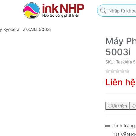
Nhập từ khóa tìm k
 Kyocera TaskAlfa 5003i
Máy Ph
5003i
SKU: TaskAlfa 5
Liên hệ
Ưa thích
Tình trạng
TƯ VẤN K