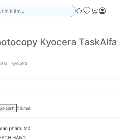
iếm. Kết quả sẽ tự động xuất hiện khi bạn nhập. Nhấn phím Ente
So sánh
Ưa thích
Giỏ hàng
otocopy Kyocera TaskAlfa
003i
Kyocera
So sánh
Email
 sản phẩm:
Mới
HÁCH HÀNG