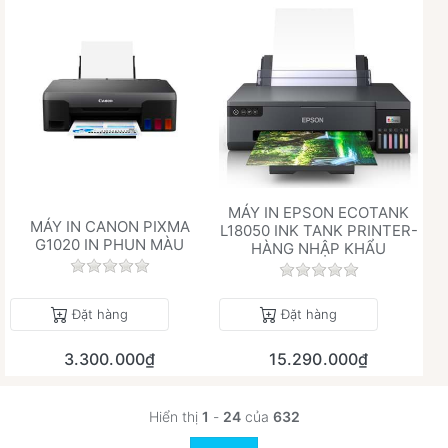
MÁY IN EPSON ECOTANK
MÁY IN CANON PIXMA
L18050 INK TANK PRINTER-
G1020 IN PHUN MÀU
HÀNG NHẬP KHẨU
Chưa có đánh giá nào cho sản phẩm này.
Chưa có đánh giá 
Đặt hàng
Đặt hàng
3.300.000₫
15.290.000₫
Hiển thị
1
-
24
của
632