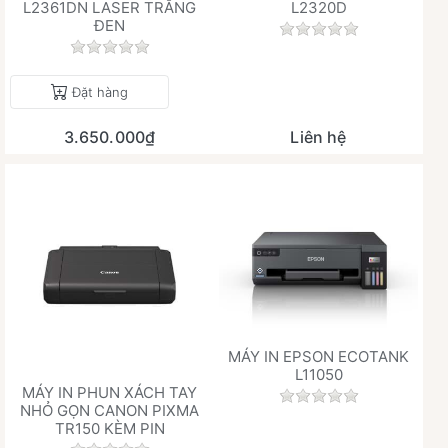
L2361DN LASER TRẮNG
L2320D
ĐEN
Chưa có đánh giá 
Chưa có đánh giá nào cho sản phẩm này.
Đặt hàng
3.650.000₫
Liên hệ
MÁY IN EPSON ECOTANK
L11050
MÁY IN PHUN XÁCH TAY
Chưa có đánh giá 
NHỎ GỌN CANON PIXMA
TR150 KÈM PIN