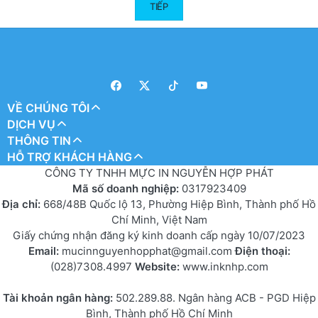
TIẾP
VỀ CHÚNG TÔI
DỊCH VỤ
THÔNG TIN
HỖ TRỢ KHÁCH HÀNG
CÔNG TY TNHH MỰC IN NGUYỄN HỢP PHÁT
Mã số doanh nghiệp:
0317923409
Địa chỉ:
668/48B Quốc lộ 13, Phường Hiệp Bình, Thành phố Hồ
Chí Minh, Việt Nam
Giấy chứng nhận đăng ký kinh doanh cấp ngày 10/07/2023
Email:
mucinnguyenhopphat@gmail.com
Điện thoại:
(028)7308.4997
Website:
www.inknhp.com
Tài khoản ngân hàng:
502.289.88. Ngân hàng ACB - PGD Hiệp
Bình, Thành phố Hồ Chí Minh