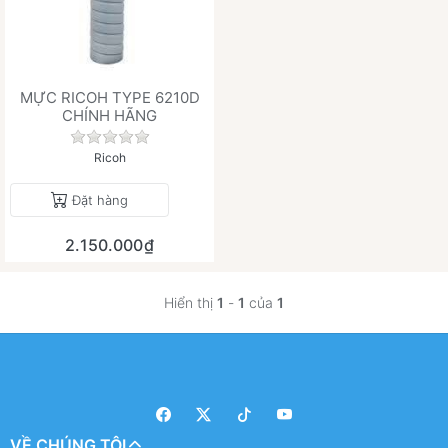
MỰC RICOH TYPE 6210D
CHÍNH HÃNG
Chưa có đánh giá nào cho sản phẩm này.
Ricoh
Đặt hàng
2.150.000₫
Hiển thị
1
-
1
của
1
VỀ CHÚNG TÔI