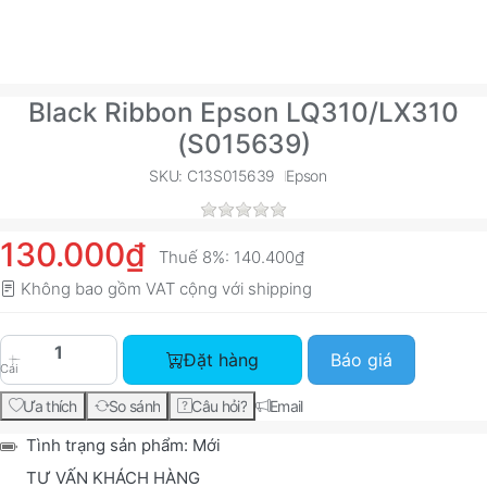
Black Ribbon Epson LQ310/LX310
(S015639)
SKU: C13S015639
Epson
130.000₫
Thuế 8%:
140.400₫
Không bao gồm VAT cộng với
shipping
Black Ribbon Epson LQ310/LX310 (S015639) với 
Đặt hàng
Báo giá
Cái
Ưa thích
So sánh
Câu hỏi?
Email
Tình trạng sản phẩm:
Mới
TƯ VẤN KHÁCH HÀNG