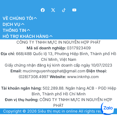
VỀ CHÚNG TÔI
DỊCH VỤ
THÔNG TIN
HỖ TRỢ KHÁCH HÀNG
CÔNG TY TNHH MỰC IN NGUYỄN HỢP PHÁT
Mã số doanh nghiệp:
0317923409
Địa chỉ:
668/48B Quốc lộ 13, Phường Hiệp Bình, Thành phố Hồ
Chí Minh, Việt Nam
Giấy chứng nhận đăng ký kinh doanh cấp ngày 10/07/2023
Email:
mucinnguyenhopphat@gmail.com
Điện thoại:
(028)7308.4997
Website:
www.inknhp.com
Tài khoản ngân hàng:
502.289.88. Ngân hàng ACB - PGD Hiệp
Bình, Thành phố Hồ Chí Minh
Đơn vị thụ hưởng:
CÔNG TY TNHH MỰC IN NGUYỄN HỢP
PHÁT
Copyright © 2026
Siêu thị mực in online
All rights reserved.