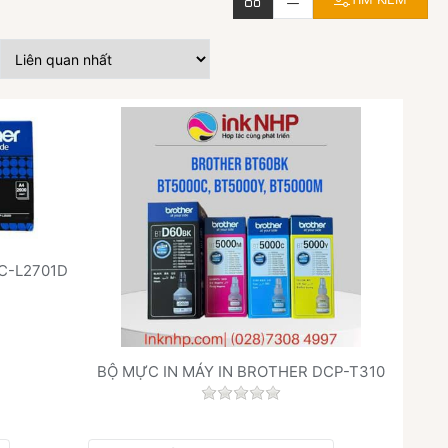
C-L2701D
h giá nào cho sản phẩm này.
BỘ MỰC IN MÁY IN BROTHER DCP-T310
Chưa có đánh giá nào cho sả