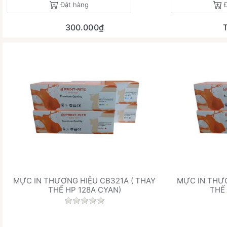
Đặt hàng
300.000₫
MỰC IN THƯƠNG HIỆU CB321A ( THAY
MỰC IN THƯƠ
THẾ HP 128A CYAN)
THẾ
Chưa có đánh giá nào cho sản phẩm này