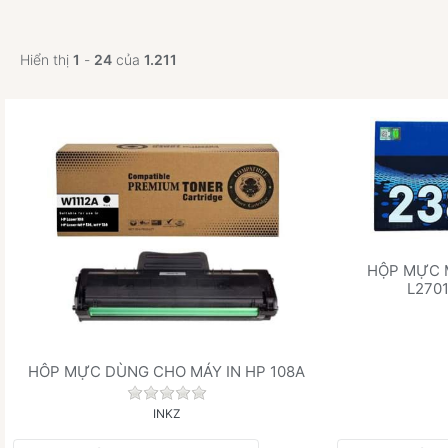
Hiển thị
1
-
24
của
1.211
HỘP MỰC 
L270
HÔP MỰC DÙNG CHO MÁY IN HP 108A
Chưa có đánh giá nào cho sản phẩm này
INKZ