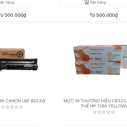
Đặt hàng
Đặt hàng
Từ 500.000₫
Từ 500.000₫
IN CANON LBP 6033W
MỰC IN THƯƠNG HIỆU CB323A
THẾ HP 128A YELLOW)
Chưa có đánh giá nào cho sản phẩm này.
.
Chưa có đán