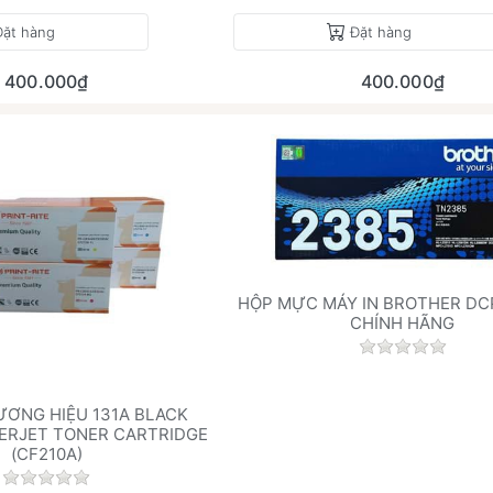
Đặt hàng
Đặt hàng
400.000₫
400.000₫
HỘP MỰC MÁY IN BROTHER DC
CHÍNH HÃNG
Chưa có đán
ƯƠNG HIỆU 131A BLACK
SERJET TONER CARTRIDGE
(CF210A)
.
Chưa có đánh giá nào cho sản phẩm này.