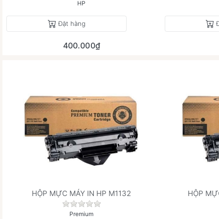
HP
Đặt hàng
400.000₫
HỘP MỰC MÁY IN HP M1132
HỘP MỰC
Chưa có đánh giá nào cho sản phẩm này
Premium