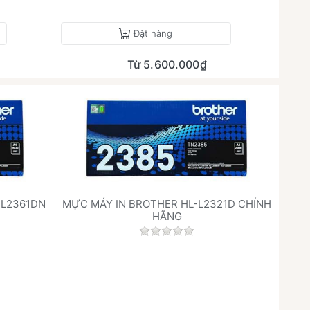
Đặt hàng
Từ 5.600.000₫
-L2361DN
MỰC MÁY IN BROTHER HL-L2321D CHÍNH
HÃNG
h giá nào cho sản phẩm này.
Chưa có đánh giá nào cho sả