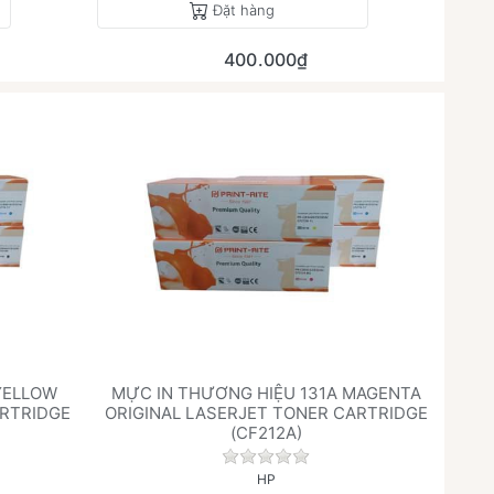
Đặt hàng
400.000₫
YELLOW
MỰC IN THƯƠNG HIỆU 131A MAGENTA
ARTRIDGE
ORIGINAL LASERJET TONER CARTRIDGE
(CF212A)
h giá nào cho sản phẩm này.
Chưa có đánh giá nào cho sả
HP