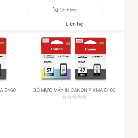
Đặt hàng
Liên hệ
A E460
BỘ MỰC MÁY IN CANON PIXMA E400
h giá nào cho sản phẩm này.
Chưa có đánh giá nào cho sả