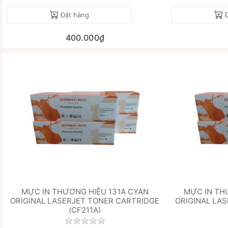
Đặt hàng
400.000₫
MỰC IN THƯƠNG HIỆU 131A CYAN
MỰC IN TH
ORIGINAL LASERJET TONER CARTRIDGE
ORIGINAL LA
(CF211A)
Chưa có đánh giá nào cho sản phẩm này