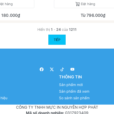
Đặt hàng
Đặt hàng
180.000₫
Từ 796.000₫
Hiển thị
1
-
24
của
1211
TIẾP
THÔNG TIN
Sản phẩm mới
Sản phẩm đã xem
hiệu
So sánh sản phẩm
CÔNG TY TNHH MỰC IN NGUYỄN HỢP PHÁT
Mã số doanh nghiệp:
0317923409