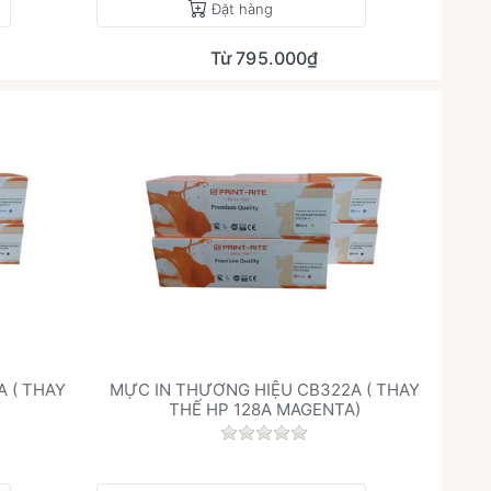
Đặt hàng
Từ 795.000₫
 ( THAY
MỰC IN THƯƠNG HIỆU CB322A ( THAY
THẾ HP 128A MAGENTA)
h giá nào cho sản phẩm này.
Chưa có đánh giá nào cho sả