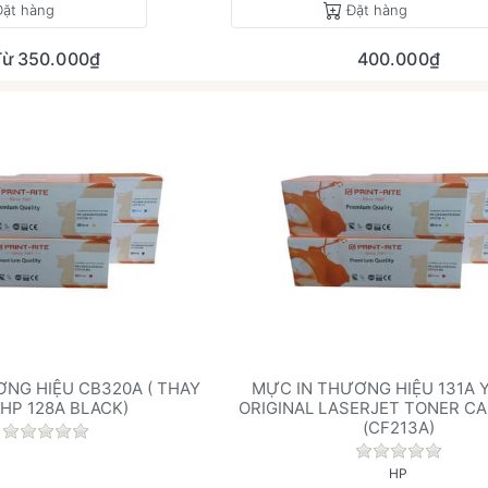
Đặt hàng
Đặt hàng
Từ 350.000₫
400.000₫
NG HIỆU CB320A ( THAY
MỰC IN THƯƠNG HIỆU 131A 
 HP 128A BLACK)
ORIGINAL LASERJET TONER C
(CF213A)
.
Chưa có đánh giá nào cho sản phẩm này.
Chưa có đán
HP