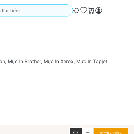
iếm. Kết quả sẽ tự động xuất hiện khi bạn nhập. Nhấn phím Ente
So sánh
Ưa thích
Giỏ hàng
n, Mực In Brother, Mực In Xerox, Mực In Topjet
TÌM KIẾM