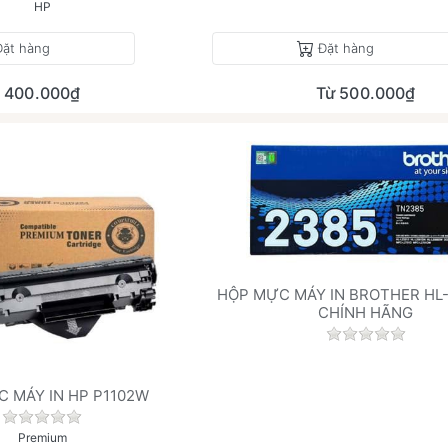
HP
Đặt hàng
Đặt hàng
400.000₫
Từ 500.000₫
HỘP MỰC MÁY IN BROTHER HL
CHÍNH HÃNG
Chưa có đán
 MÁY IN HP P1102W
.
Chưa có đánh giá nào cho sản phẩm này.
Premium