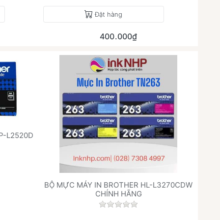
Đặt hàng
400.000₫
P-L2520D
h giá nào cho sản phẩm này.
BỘ MỰC MÁY IN BROTHER HL-L3270CDW
CHÍNH HÃNG
Chưa có đánh giá nào cho sả