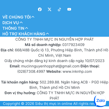
VỀ CHÚNG TÔI
DỊCH VỤ
THÔNG TIN
HỖ TRỢ KHÁCH HÀNG
CÔNG TY TNHH MỰC IN NGUYỄN HỢP PHÁT
Mã số doanh nghiệp:
0317923409
Địa chỉ:
668/48B Quốc lộ 13, Phường Hiệp Bình, Thành phố Hồ
Chí Minh, Việt Nam
Giấy chứng nhận đăng ký kinh doanh cấp ngày 10/07/2023
Email:
mucinnguyenhopphat@gmail.com
Điện thoại:
(028)7308.4997
Website:
www.inknhp.com
Tài khoản ngân hàng:
502.289.88. Ngân hàng ACB - PGD Hiệp
Bình, Thành phố Hồ Chí Minh
Đơn vị thụ hưởng:
CÔNG TY TNHH MỰC IN NGUYỄN HỢP
PHÁT
Copyright © 2026
Siêu thị mực in online
All rights reserved.