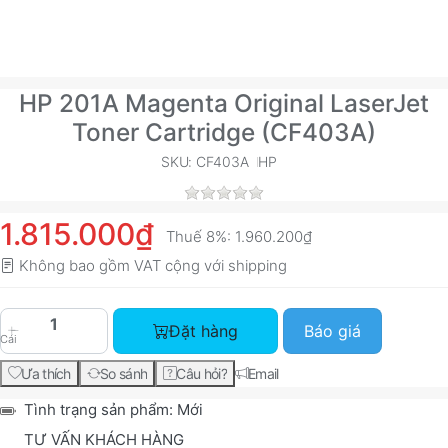
HP 201A Magenta Original LaserJet
Toner Cartridge (CF403A)
SKU: CF403A
HP
1.815.000₫
Thuế 8%:
1.960.200₫
Không bao gồm VAT cộng với
shipping
HP 201A Magenta Original LaserJet Toner Cartri
Đặt hàng
Báo giá
Cái
Ưa thích
So sánh
Câu hỏi?
Email
Tình trạng sản phẩm:
Mới
TƯ VẤN KHÁCH HÀNG