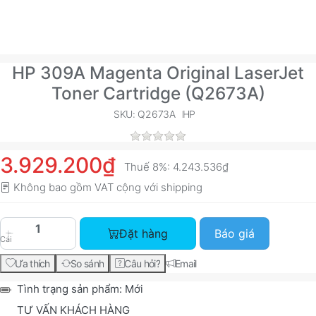
HP 309A Magenta Original LaserJet
Toner Cartridge (Q2673A)
SKU: Q2673A
HP
3.929.200₫
Thuế 8%:
4.243.536₫
Không bao gồm VAT cộng với
shipping
HP 309A Magenta Original LaserJet Toner Cartr
Đặt hàng
Báo giá
Cái
Ưa thích
So sánh
Câu hỏi?
Email
Tình trạng sản phẩm:
Mới
TƯ VẤN KHÁCH HÀNG