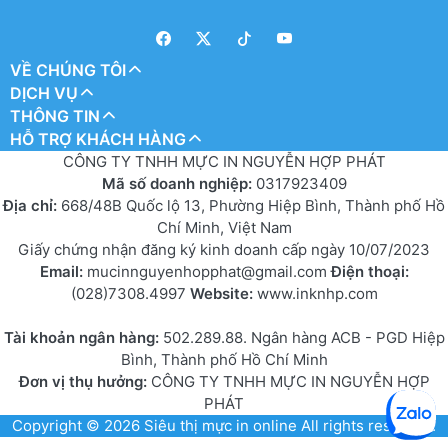
VỀ CHÚNG TÔI
DỊCH VỤ
THÔNG TIN
HỖ TRỢ KHÁCH HÀNG
CÔNG TY TNHH MỰC IN NGUYỄN HỢP PHÁT
Mã số doanh nghiệp:
0317923409
Địa chỉ:
668/48B Quốc lộ 13, Phường Hiệp Bình, Thành phố Hồ
Chí Minh, Việt Nam
Giấy chứng nhận đăng ký kinh doanh cấp ngày 10/07/2023
Email:
mucinnguyenhopphat@gmail.com
Điện thoại:
(028)7308.4997
Website:
www.inknhp.com
Tài khoản ngân hàng:
502.289.88. Ngân hàng ACB - PGD Hiệp
Bình, Thành phố Hồ Chí Minh
Đơn vị thụ hưởng:
CÔNG TY TNHH MỰC IN NGUYỄN HỢP
PHÁT
Copyright © 2026
Siêu thị mực in online
All rights reserved.