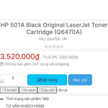
HP 501A Black Original LaserJet Toner
Cartridge (Q6470A)
SKU: Q6470A
HP
3.520.000₫
Thuế 8%:
3.801.600₫
Không bao gồm VAT cộng với
shipping
HP 501A Black Original LaserJet Toner Cartridg
Đặt hàng
Báo giá
Cái
Ưa thích
So sánh
Câu hỏi?
Email
Tình trạng sản phẩm:
Mới
TƯ VẤN KHÁCH HÀNG