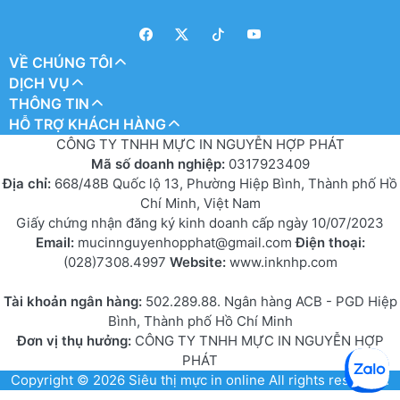
VỀ CHÚNG TÔI
DỊCH VỤ
THÔNG TIN
HỖ TRỢ KHÁCH HÀNG
CÔNG TY TNHH MỰC IN NGUYỄN HỢP PHÁT
Mã số doanh nghiệp:
0317923409
Địa chỉ:
668/48B Quốc lộ 13, Phường Hiệp Bình, Thành phố Hồ
Chí Minh, Việt Nam
Giấy chứng nhận đăng ký kinh doanh cấp ngày 10/07/2023
Email:
mucinnguyenhopphat@gmail.com
Điện thoại:
(028)7308.4997
Website:
www.inknhp.com
Tài khoản ngân hàng:
502.289.88. Ngân hàng ACB - PGD Hiệp
Bình, Thành phố Hồ Chí Minh
Đơn vị thụ hưởng:
CÔNG TY TNHH MỰC IN NGUYỄN HỢP
PHÁT
Copyright © 2026
Siêu thị mực in online
All rights reserved.