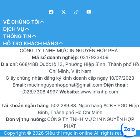
VỀ CHÚNG TÔI
DỊCH VỤ
THÔNG TIN
HỖ TRỢ KHÁCH HÀNG
CÔNG TY TNHH MỰC IN NGUYỄN HỢP PHÁT
Mã số doanh nghiệp:
0317923409
Địa chỉ:
668/48B Quốc lộ 13, Phường Hiệp Bình, Thành phố Hồ
Chí Minh, Việt Nam
Giấy chứng nhận đăng ký kinh doanh cấp ngày 10/07/2023
Email:
mucinnguyenhopphat@gmail.com
Điện thoại:
(028)7308.4997
Website:
www.inknhp.com
Tài khoản ngân hàng:
502.289.88. Ngân hàng ACB - PGD Hiệp
Bình, Thành phố Hồ Chí Minh
Đơn vị thụ hưởng:
CÔNG TY TNHH MỰC IN NGUYỄN HỢP
PHÁT
Copyright © 2026
Siêu thị mực in online
All rights reserved.