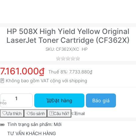
HP 508X High Yield Yellow Original
LaserJet Toner Cartridge (CF362X)
SKU: CF362X/XC
HP
7.161.000₫
Thuế 8%:
7.733.880₫
Không bao gồm VAT cộng với
shipping
HP 508X High Yield Yellow Original LaserJet Ton
Đặt hàng
Báo giá
Hộp
Ưa thích
So sánh
Câu hỏi?
Email
Tình trạng sản phẩm:
Mới
TƯ VẤN KHÁCH HÀNG