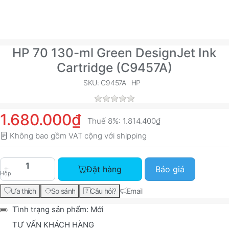
HP 70 130-ml Green DesignJet Ink
Cartridge (C9457A)
SKU: C9457A
HP
1.680.000₫
Thuế 8%:
1.814.400₫
Không bao gồm VAT cộng với
shipping
HP 70 130-ml Green DesignJet Ink Cartridge (C9
Đặt hàng
Báo giá
Hộp
Ưa thích
So sánh
Câu hỏi?
Email
Tình trạng sản phẩm:
Mới
TƯ VẤN KHÁCH HÀNG