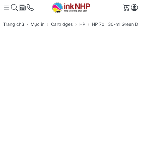
Giỏ h
Trang chủ
Mực in
Cartridges
HP
HP 70 130-ml Green Des