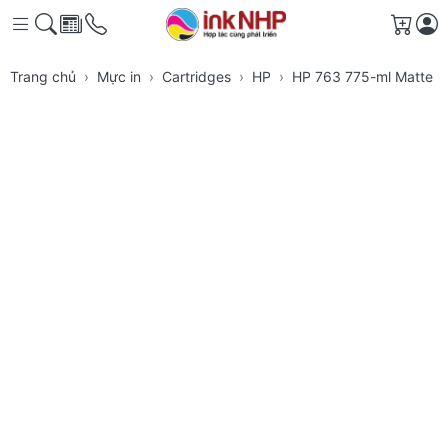
Giỏ h
Trang chủ
Mực in
Cartridges
HP
HP 763 775-ml Matte Bl