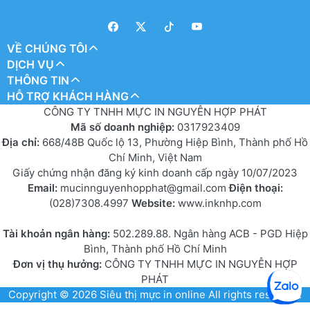
VỀ CHÚNG TÔI
DỊCH VỤ
THÔNG TIN
HỖ TRỢ KHÁCH HÀNG
CÔNG TY TNHH MỰC IN NGUYỄN HỢP PHÁT
Mã số doanh nghiệp:
0317923409
Địa chỉ:
668/48B Quốc lộ 13, Phường Hiệp Bình, Thành phố Hồ
Chí Minh, Việt Nam
Giấy chứng nhận đăng ký kinh doanh cấp ngày 10/07/2023
Email:
mucinnguyenhopphat@gmail.com
Điện thoại:
(028)7308.4997
Website:
www.inknhp.com
Tài khoản ngân hàng:
502.289.88. Ngân hàng ACB - PGD Hiệp
Bình, Thành phố Hồ Chí Minh
Đơn vị thụ hưởng:
CÔNG TY TNHH MỰC IN NGUYỄN HỢP
PHÁT
Copyright © 2026
Siêu thị mực in online
All rights reserved.