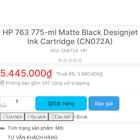
HP 763 775-ml Matte Black Designjet
Ink Cartridge (CN072A)
SKU: CN072A
HP
5.445.000₫
Thuế 8%:
5.880.600₫
Không bao gồm VAT cộng với
shipping
HP 763 775-ml Matte Black Designjet Ink Cartri
Đặt hàng
Báo giá
Hộp
Ưa thích
So sánh
Câu hỏi?
Email
Tình trạng sản phẩm:
Mới
TƯ VẤN KHÁCH HÀNG