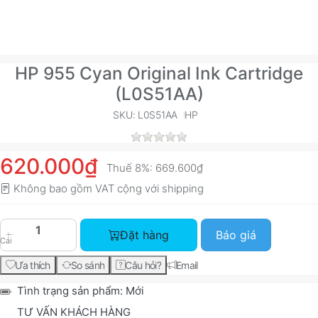
HP 955 Cyan Original Ink Cartridge
(L0S51AA)
SKU: L0S51AA
HP
620.000₫
Thuế 8%:
669.600₫
Không bao gồm VAT cộng với
shipping
HP 955 Cyan Original Ink Cartridge (L0S51AA) vớ
Đặt hàng
Báo giá
Cái
Ưa thích
So sánh
Câu hỏi?
Email
Tình trạng sản phẩm:
Mới
TƯ VẤN KHÁCH HÀNG