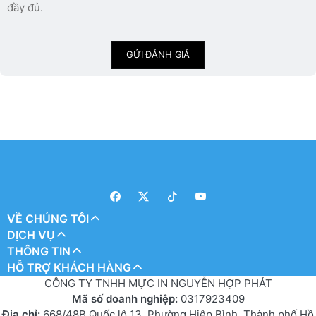
đầy đủ.
GỬI ĐÁNH GIÁ
VỀ CHÚNG TÔI
DỊCH VỤ
THÔNG TIN
HỖ TRỢ KHÁCH HÀNG
CÔNG TY TNHH MỰC IN NGUYỄN HỢP PHÁT
Mã số doanh nghiệp:
0317923409
Địa chỉ:
668/48B Quốc lộ 13, Phường Hiệp Bình, Thành phố Hồ