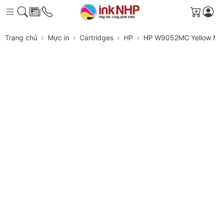
Giỏ h
Trang chủ
Mực in
Cartridges
HP
HP W9052MC Yellow Ma