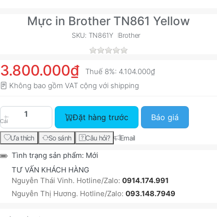
Mực in Brother TN861 Yellow
SKU: TN861Y
Brother
3.800.000₫
Thuế 8%:
4.104.000₫
Không bao gồm VAT cộng với
shipping
Đặt hàng trước
Báo giá
Cái
Ưa thích
So sánh
Câu hỏi?
Email
Tình trạng sản phẩm:
Mới
TƯ VẤN KHÁCH HÀNG
Nguyễn Thái Vinh. Hotline/Zalo:
0914.174.991
Nguyễn Thị Hương. Hotline/Zalo:
093.148.7949