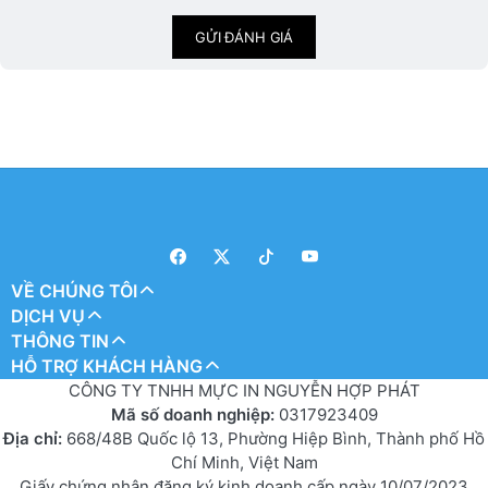
GỬI ĐÁNH GIÁ
VỀ CHÚNG TÔI
DỊCH VỤ
THÔNG TIN
HỖ TRỢ KHÁCH HÀNG
CÔNG TY TNHH MỰC IN NGUYỄN HỢP PHÁT
Mã số doanh nghiệp:
0317923409
Địa chỉ:
668/48B Quốc lộ 13, Phường Hiệp Bình, Thành phố Hồ
Chí Minh, Việt Nam
Giấy chứng nhận đăng ký kinh doanh cấp ngày 10/07/2023