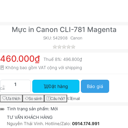
Mực in Canon CLI-781 Magenta
SKU: 542908
Canon
460.000₫
Thuế 8%:
496.800₫
Không bao gồm VAT cộng với
shipping
Mực in Canon CLI-781 Magenta với giá 460.000₫
Đặt hàng
Báo giá
Cái
Ưa thích
So sánh
Câu hỏi?
Email
Tình trạng sản phẩm:
Mới
TƯ VẤN KHÁCH HÀNG
Nguyễn Thái Vinh. Hotline/Zalo:
0914.174.991