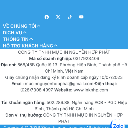
VỀ CHÚNG TÔI
DỊCH VỤ
THÔNG TIN
HỖ TRỢ KHÁCH HÀNG
CÔNG TY TNHH MỰC IN NGUYỄN HỢP PHÁT
Mã số doanh nghiệp:
0317923409
Địa chỉ:
668/48B Quốc lộ 13, Phường Hiệp Bình, Thành phố Hồ
Chí Minh, Việt Nam
Giấy chứng nhận đăng ký kinh doanh cấp ngày 10/07/2023
Email:
mucinnguyenhopphat@gmail.com
Điện thoại:
(028)7308.4997
Website:
www.inknhp.com
Tài khoản ngân hàng:
502.289.88. Ngân hàng ACB - PGD Hiệp
Bình, Thành phố Hồ Chí Minh
Đơn vị thụ hưởng:
CÔNG TY TNHH MỰC IN NGUYỄN HỢP
PHÁT
Copyright © 2026
Siêu thị mực in online
All rights reserved.