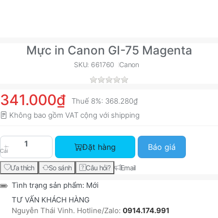
Mực in Canon GI-75 Magenta
SKU: 661760
Canon
341.000₫
Thuế 8%:
368.280₫
Không bao gồm VAT cộng với
shipping
Mực in Canon GI-75 Magenta với giá 341.000₫, s
Đặt hàng
Báo giá
Cái
Ưa thích
So sánh
Câu hỏi?
Email
Tình trạng sản phẩm:
Mới
TƯ VẤN KHÁCH HÀNG
Nguyễn Thái Vinh. Hotline/Zalo:
0914.174.991