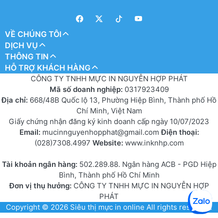
VỀ CHÚNG TÔI
DỊCH VỤ
THÔNG TIN
HỖ TRỢ KHÁCH HÀNG
CÔNG TY TNHH MỰC IN NGUYỄN HỢP PHÁT
Mã số doanh nghiệp:
0317923409
Địa chỉ:
668/48B Quốc lộ 13, Phường Hiệp Bình, Thành phố Hồ
Chí Minh, Việt Nam
Giấy chứng nhận đăng ký kinh doanh cấp ngày 10/07/2023
Email:
mucinnguyenhopphat@gmail.com
Điện thoại:
(028)7308.4997
Website:
www.inknhp.com
Tài khoản ngân hàng:
502.289.88. Ngân hàng ACB - PGD Hiệp
Bình, Thành phố Hồ Chí Minh
Đơn vị thụ hưởng:
CÔNG TY TNHH MỰC IN NGUYỄN HỢP
PHÁT
Copyright © 2026
Siêu thị mực in online
All rights reserved.