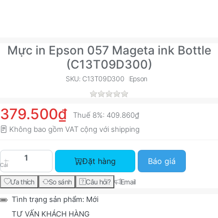
Mực in Epson 057 Mageta ink Bottle
(C13T09D300)
SKU: C13T09D300
Epson
379.500₫
Thuế 8%:
409.860₫
Không bao gồm VAT cộng với
shipping
Mực in Epson 057 Mageta ink Bottle (C13T09D30
Đặt hàng
Báo giá
Cái
Ưa thích
So sánh
Câu hỏi?
Email
Tình trạng sản phẩm:
Mới
TƯ VẤN KHÁCH HÀNG