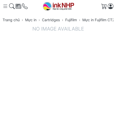
Giỏ h
Trang chủ
Mực in
Cartridges
Fujifilm
Mực in Fujifilm CT