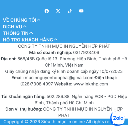
VỀ CHÚNG TÔI
DỊCH VỤ
THÔNG TIN
HỖ TRỢ KHÁCH HÀNG
CÔNG TY TNHH MỰC IN NGUYỄN HỢP PHÁT
Mã số doanh nghiệp:
0317923409
Địa chỉ:
668/48B Quốc lộ 13, Phường Hiệp Bình, Thành phố Hồ
Chí Minh, Việt Nam
Giấy chứng nhận đăng ký kinh doanh cấp ngày 10/07/2023
Email:
mucinnguyenhopphat@gmail.com
Điện thoại:
(028)7308.4997
Website:
www.inknhp.com
Tài khoản ngân hàng:
502.289.88. Ngân hàng ACB - PGD Hiệp
Bình, Thành phố Hồ Chí Minh
Đơn vị thụ hưởng:
CÔNG TY TNHH MỰC IN NGUYỄN HỢP
PHÁT
Copyright © 2026
Siêu thị mực in online
All rights reserved.