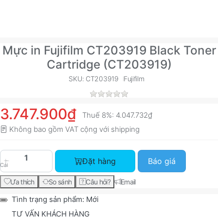
Mực in Fujifilm CT203919 Black Toner
Cartridge (CT203919)
SKU: CT203919
Fujifilm
3.747.900₫
Thuế 8%:
4.047.732₫
Không bao gồm VAT cộng với
shipping
Mực in Fujifilm CT203919 Black Toner Cartridge
Đặt hàng
Báo giá
Cái
Ưa thích
So sánh
Câu hỏi?
Email
Tình trạng sản phẩm:
Mới
TƯ VẤN KHÁCH HÀNG