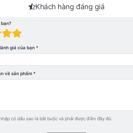
Khách hàng đáng giá
 bạn?
 giá: 1 trên 5 sao. Xấu
nh giá: 2 trên 5 sao.
Đánh giá: 3 trên 5 sao.
Đánh giá: 4 trên 5 sao.
Đánh giá: 5 trên 5 sao. Xu
đánh giá của bạn
bạn về sản phẩm
nhập có dấu sao là bắt buộc và phải được điền đầy đủ.