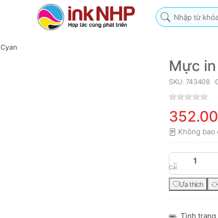
Nhập từ khóa tìm k
 Cyan
Mực in
SKU: 743408
352.0
Không bao 
Cái
Ưa thích
Tình trạng