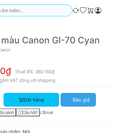
iếm. Kết quả sẽ tự động xuất hiện khi bạn nhập. Nhấn phím Ente
So sánh
Ưa thích
Giỏ hàng
 màu Canon GI-70 Cyan
Canon
00₫
Thuế 8%:
380.160₫
gồm VAT cộng với
shipping
Mực in màu Canon GI-70 Cyan với giá 352.000₫, số lượng 1.
Đặt hàng
Báo giá
So sánh
Câu hỏi?
Email
 sản phẩm:
Mới