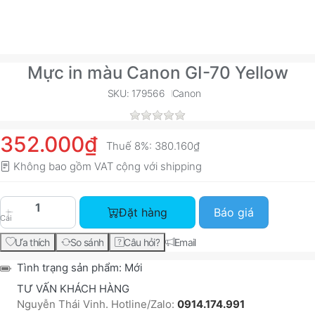
Mực in màu Canon GI-70 Yellow
SKU: 179566
Canon
352.000₫
Thuế 8%:
380.160₫
Không bao gồm VAT cộng với
shipping
Mực in màu Canon GI-70 Yellow với giá 352.000
Đặt hàng
Báo giá
Cái
Ưa thích
So sánh
Câu hỏi?
Email
Tình trạng sản phẩm:
Mới
TƯ VẤN KHÁCH HÀNG
Nguyễn Thái Vinh. Hotline/Zalo:
0914.174.991