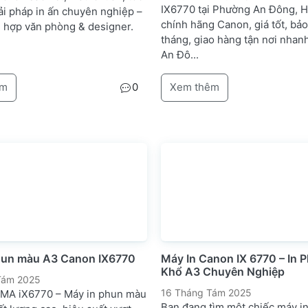
IX6770 tại Phường An Đông, 
ải pháp in ấn chuyên nghiệp –
chính hãng Canon, giá tốt, bả
ù hợp văn phòng & designer.
tháng, giao hàng tận nơi nhan
An Đô...
êm
0
Xem thêm
hun màu A3 Canon IX6770
Máy In Canon IX 6770 – In
Khổ A3 Chuyên Nghiệp
Tám 2025
16 Tháng Tám 2025
MA iX6770 – Máy in phun màu
Bạn đang tìm một chiếc máy i