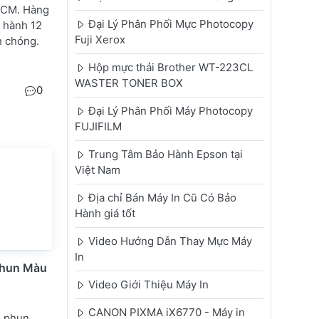
HCM. Hàng
Đại Lý Phân Phối Mực Photocopy
o hành 12
Fuji Xerox
h chóng.
Hộp mực thải Brother WT-223CL
WASTER TONER BOX
0
Đại Lý Phân Phối Máy Photocopy
FUJIFILM
Trung Tâm Bảo Hành Epson tại
Việt Nam
Địa chỉ Bán Máy In Cũ Có Bảo
Hành giá tốt
Video Hướng Dẫn Thay Mực Máy
In
 Phun Màu
Video Giới Thiệu Máy In
CANON PIXMA iX6770 - Máy in
n phun