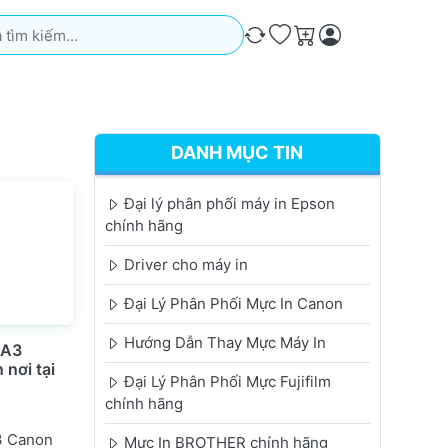
iếm. Kết quả sẽ tự động xuất hiện khi bạn nhập. Nhấn phím Ente
So sánh
Ưa thích
Giỏ hàng
DANH MỤC TIN
Đại lý phân phối máy in Epson
chính hãng
Driver cho máy in
Đại Lý Phân Phối Mực In Canon
Hướng Dẫn Thay Mực Máy In
 A3
nơi tại
Đại Lý Phân Phối Mực Fujifilm
chính hãng
3 Canon
Mực In BROTHER chính hãng