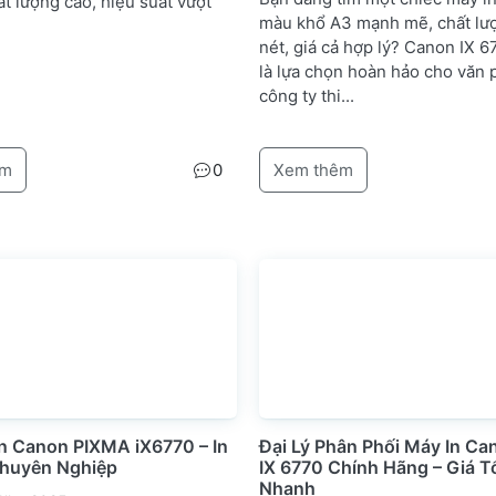
t lượng cao, hiệu suất vượt
màu khổ A3 mạnh mẽ, chất lư
nét, giá cả hợp lý? Canon IX 6
là lựa chọn hoàn hảo cho văn 
công ty thi...
êm
0
Xem thêm
In Canon PIXMA iX6770 – In
Đại Lý Phân Phối Máy In Ca
huyên Nghiệp
IX 6770 Chính Hãng – Giá T
Nhanh