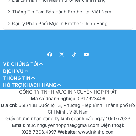
Thông Tin Tâm Bảo Hành Brother tại Việt Nam
Đại Lý Phân Phối Mực In Brother Chính Hãng
VỀ CHÚNG TÔI
DỊCH VỤ
THÔNG TIN
HỖ TRỢ KHÁCH HÀNG
CÔNG TY TNHH MỰC IN NGUYỄN HỢP PHÁT
Mã số doanh nghiệp:
0317923409
Địa chỉ:
668/48B Quốc lộ 13, Phường Hiệp Bình, Thành phố Hồ
Chí Minh, Việt Nam
Giấy chứng nhận đăng ký kinh doanh cấp ngày 10/07/2023
Email:
mucinnguyenhopphat@gmail.com
Điện thoại:
(028)7308.4997
Website:
www.inknhp.com