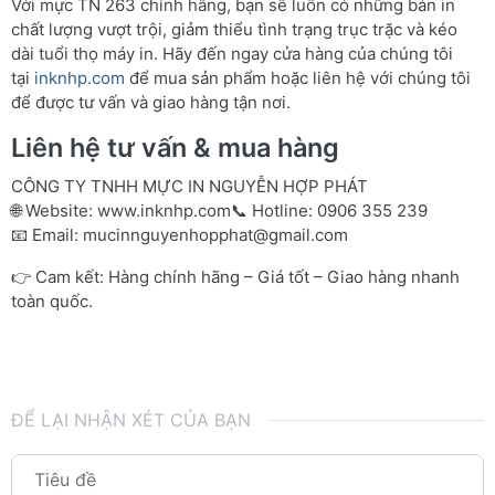
Với mực TN 263 chính hãng, bạn sẽ luôn có những bản in
chất lượng vượt trội, giảm thiểu tình trạng trục trặc và kéo
dài tuổi thọ máy in. Hãy đến ngay cửa hàng của chúng tôi
tại
inknhp.com
để mua sản phẩm hoặc liên hệ với chúng tôi
để được tư vấn và giao hàng tận nơi.
Liên hệ tư vấn & mua hàng
CÔNG TY TNHH MỰC IN NGUYỄN HỢP PHÁT
🌐 Website:
www.inknhp.com
📞 Hotline: 0906 355 239
📧 Email:
mucinnguyenhopphat@gmail.com
👉 Cam kết: Hàng chính hãng – Giá tốt – Giao hàng nhanh
toàn quốc.
ĐỂ LẠI NHẬN XÉT CỦA BẠN