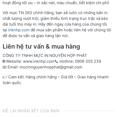
hoạt động tối ưu – in sắc nét, màu chuẩn, tiết kiệm chi phí!
Với mực TN 263 chính hãng, bạn sẽ luôn có những bản in
chất lượng vượt trội, giảm thiểu tình trạng trục trặc và kéo
dài tuổi thọ máy in. Hãy đến ngay cửa hàng của chúng tôi
tại
inknhp.com
để mua sản phẩm hoặc liên hệ với chúng tôi
để được tư vấn và giao hàng tận nơi.
Liên hệ tư vấn & mua hàng
CÔNG TY TNHH MỰC IN NGUYỄN HỢP PHÁT
🌐 Website:
www.inknhp.com
📞 Hotline: 0906 355 239
📧 Email:
mucinnguyenhopphat@gmail.com
👉 Cam kết: Hàng chính hãng – Giá tốt – Giao hàng nhanh
toàn quốc.
ĐỂ LẠI NHẬN XÉT CỦA BẠN