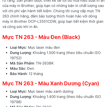
rõ ràng. Sản phẩm được thiết kế để tối ưu hóa hiệu suất in ấn
của máy in Brother, giúp bạn có những bản in chất lượng cao
với chi phí vận hành tiết kiệm. Chúng tôi cung cấp mực TN
263 chính hãng, đảm bảo tương thích hoàn hảo với dòng
máy in Brother DCP-L3551CDW, giúp bạn tiết kiệm thời gian
và công sức khi in ấn.
Mực TN 263 - Màu Đen (Black)
Loại Mực
: Mực laser màu đen
Dung Lượng
: Khoảng 1.500 trang (theo tiêu chuẩn ISO
19752)
Mã Sản Phẩm
: TN-263BK
Màu Sắc
: Đen
Bảo Hành
: 12 tháng
Mực TN 263 - Màu Xanh Dương (Cyan)
Loại Mực
: Mực laser màu xanh dương
Dung Lượng
: Khoảng 1.400 trang (theo tiêu chuẩn ISO
19798)