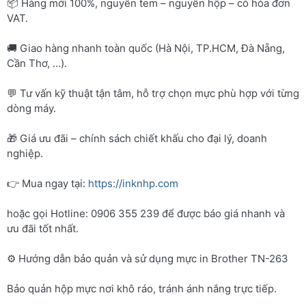
📦 Hàng mới 100%, nguyên tem – nguyên hộp – có hóa đơn
VAT.
🚚 Giao hàng nhanh toàn quốc (Hà Nội, TP.HCM, Đà Nẵng,
Cần Thơ, …).
💬 Tư vấn kỹ thuật tận tâm, hỗ trợ chọn mực phù hợp với từng
dòng máy.
🎁 Giá ưu đãi – chính sách chiết khấu cho đại lý, doanh
nghiệp.
👉 Mua ngay tại:
https://inknhp.com
hoặc gọi Hotline: 0906 355 239 để được báo giá nhanh và
ưu đãi tốt nhất.
⚙️ Hướng dẫn bảo quản và sử dụng mực in Brother TN-263
Bảo quản hộp mực nơi khô ráo, tránh ánh nắng trực tiếp.