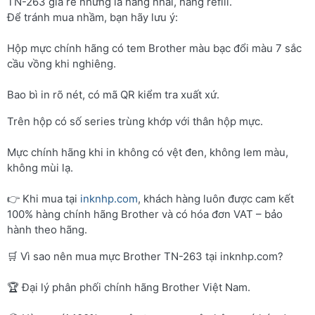
TN-263 giá rẻ nhưng là hàng nhái, hàng refill.
Để tránh mua nhầm, bạn hãy lưu ý:
Hộp mực chính hãng có tem Brother màu bạc đổi màu 7 sắc
cầu vồng khi nghiêng.
Bao bì in rõ nét, có mã QR kiểm tra xuất xứ.
Trên hộp có số series trùng khớp với thân hộp mực.
Mực chính hãng khi in không có vệt đen, không lem màu,
không mùi lạ.
👉 Khi mua tại
inknhp.com
, khách hàng luôn được cam kết
100% hàng chính hãng Brother và có hóa đơn VAT – bảo
hành theo hãng.
🛒 Vì sao nên mua mực Brother TN-263 tại inknhp.com?
🏆 Đại lý phân phối chính hãng Brother Việt Nam.