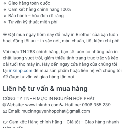
🔹 Giao hàng toàn quốc
🔹 Cam kết hàng chính hãng 100%
🔹 Bảo hành – hóa đơn rõ ràng
🔹 Tư vấn kỹ thuật miễn phí
🎯 Đặt mua ngay hôm nay để máy in Brother của bạn luôn
hoạt động tối ưu – in sắc nét, màu chuẩn, tiết kiệm chi phí!
Với mực TN 263 chính hãng, bạn sẽ luôn có những bản in
chất lượng vượt trội, giảm thiểu tình trạng trục trặc và kéo
dài tuổi thọ máy in. Hãy đến ngay cửa hàng của chúng tôi
tại
inknhp.com
để mua sản phẩm hoặc liên hệ với chúng tôi
để được tư vấn và giao hàng tận nơi.
Liên hệ tư vấn & mua hàng
CÔNG TY TNHH MỰC IN NGUYỄN HỢP PHÁT
🌐 Website:
www.inknhp.com
📞 Hotline: 0906 355 239
📧 Email:
mucinnguyenhopphat@gmail.com
👉 Cam kết: Hàng chính hãng – Giá tốt – Giao hàng nhanh