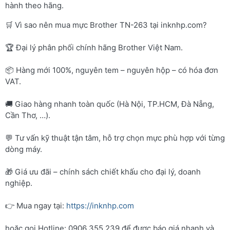
hành theo hãng.
🛒 Vì sao nên mua mực Brother TN-263 tại inknhp.com?
🏆 Đại lý phân phối chính hãng Brother Việt Nam.
📦 Hàng mới 100%, nguyên tem – nguyên hộp – có hóa đơn
VAT.
🚚 Giao hàng nhanh toàn quốc (Hà Nội, TP.HCM, Đà Nẵng,
Cần Thơ, …).
💬 Tư vấn kỹ thuật tận tâm, hỗ trợ chọn mực phù hợp với từng
dòng máy.
🎁 Giá ưu đãi – chính sách chiết khấu cho đại lý, doanh
nghiệp.
👉 Mua ngay tại:
https://inknhp.com
hoặc gọi Hotline: 0906 355 239 để được báo giá nhanh và