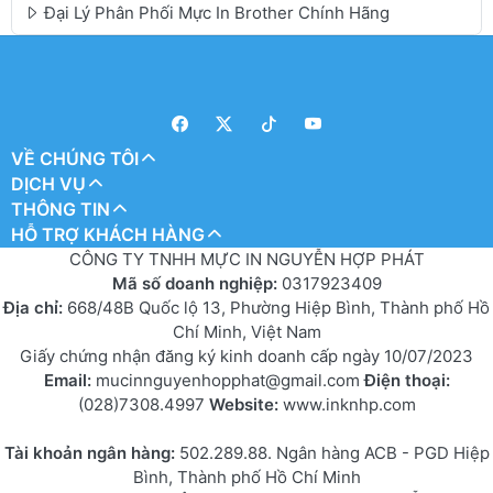
Đại Lý Phân Phối Mực In Brother Chính Hãng
VỀ CHÚNG TÔI
DỊCH VỤ
THÔNG TIN
HỖ TRỢ KHÁCH HÀNG
CÔNG TY TNHH MỰC IN NGUYỄN HỢP PHÁT
Mã số doanh nghiệp:
0317923409
Địa chỉ:
668/48B Quốc lộ 13, Phường Hiệp Bình, Thành phố Hồ
Chí Minh, Việt Nam
Giấy chứng nhận đăng ký kinh doanh cấp ngày 10/07/2023
Email:
mucinnguyenhopphat@gmail.com
Điện thoại:
(028)7308.4997
Website:
www.inknhp.com
Tài khoản ngân hàng:
502.289.88. Ngân hàng ACB - PGD Hiệp
Bình, Thành phố Hồ Chí Minh