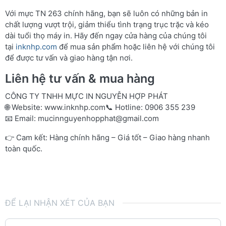
Với mực TN 263 chính hãng, bạn sẽ luôn có những bản in
chất lượng vượt trội, giảm thiểu tình trạng trục trặc và kéo
dài tuổi thọ máy in. Hãy đến ngay cửa hàng của chúng tôi
tại
inknhp.com
để mua sản phẩm hoặc liên hệ với chúng tôi
để được tư vấn và giao hàng tận nơi.
Liên hệ tư vấn & mua hàng
CÔNG TY TNHH MỰC IN NGUYỄN HỢP PHÁT
🌐 Website:
www.inknhp.com
📞 Hotline: 0906 355 239
📧 Email:
mucinnguyenhopphat@gmail.com
👉 Cam kết: Hàng chính hãng – Giá tốt – Giao hàng nhanh
toàn quốc.
ĐỂ LẠI NHẬN XÉT CỦA BẠN