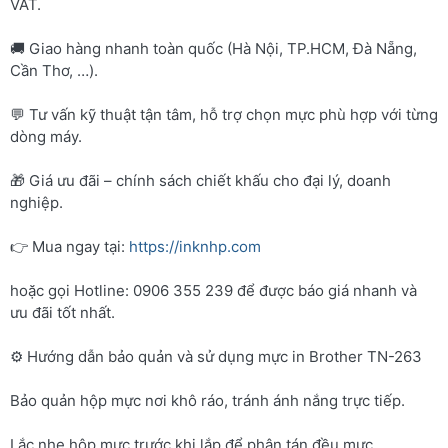
VAT.
🚚 Giao hàng nhanh toàn quốc (Hà Nội, TP.HCM, Đà Nẵng,
Cần Thơ, …).
💬 Tư vấn kỹ thuật tận tâm, hỗ trợ chọn mực phù hợp với từng
dòng máy.
🎁 Giá ưu đãi – chính sách chiết khấu cho đại lý, doanh
nghiệp.
👉 Mua ngay tại:
https://inknhp.com
hoặc gọi Hotline: 0906 355 239 để được báo giá nhanh và
ưu đãi tốt nhất.
⚙️ Hướng dẫn bảo quản và sử dụng mực in Brother TN-263
Bảo quản hộp mực nơi khô ráo, tránh ánh nắng trực tiếp.
Lắc nhẹ hộp mực trước khi lắp để phân tán đều mực.