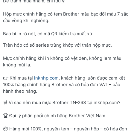
Để tránh mua nhầm, chị lưu ý:
Hộp mực chính hãng có tem Brother màu bạc đổi màu 7 sắc
cầu vồng khi nghiêng.
Bao bì in rõ nét, có mã QR kiểm tra xuất xứ.
Trên hộp có số series trùng khớp với thân hộp mực.
Mực chính hãng khi in không có vệt đen, không lem màu,
không mùi lạ.
👉 Khi mua tại
inknhp.com
, khách hàng luôn được cam kết
100% hàng chính hãng Brother và có hóa đơn VAT – bảo
hành theo hãng.
🛒 Vì sao nên mua mực Brother TN-263 tại inknhp.com?
🏆 Đại lý phân phối chính hãng Brother Việt Nam.
📦 Hàng mới 100%, nguyên tem – nguyên hộp – có hóa đơn