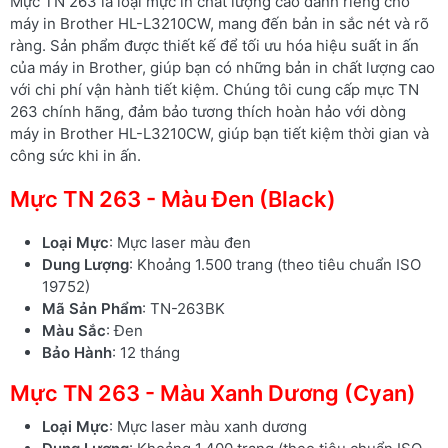
Mực TN 263 là loại mực in chất lượng cao dành riêng cho
máy in Brother HL-L3210CW, mang đến bản in sắc nét và rõ
ràng. Sản phẩm được thiết kế để tối ưu hóa hiệu suất in ấn
của máy in Brother, giúp bạn có những bản in chất lượng cao
với chi phí vận hành tiết kiệm. Chúng tôi cung cấp mực TN
263 chính hãng, đảm bảo tương thích hoàn hảo với dòng
máy in Brother HL-L3210CW, giúp bạn tiết kiệm thời gian và
công sức khi in ấn.
Mực TN 263 - Màu Đen (Black)
Loại Mực
: Mực laser màu đen
Dung Lượng
: Khoảng 1.500 trang (theo tiêu chuẩn ISO
19752)
Mã Sản Phẩm
: TN-263BK
Màu Sắc
: Đen
Bảo Hành
: 12 tháng
Mực TN 263 - Màu Xanh Dương (Cyan)
Loại Mực
: Mực laser màu xanh dương