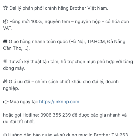
🏆 Đại lý phân phối chính hãng Brother Việt Nam.
📦 Hàng mới 100%, nguyên tem – nguyên hộp – có hóa đơn
VAT.
🚚 Giao hàng nhanh toàn quốc (Hà Nội, TP.HCM, Đà Nẵng,
Cần Thơ, …).
💬 Tư vấn kỹ thuật tận tâm, hỗ trợ chọn mực phù hợp với từng
dòng máy.
🎁 Giá ưu đãi – chính sách chiết khấu cho đại lý, doanh
nghiệp.
👉 Mua ngay tại:
https://inknhp.com
hoặc gọi Hotline: 0906 355 239 để được báo giá nhanh và
ưu đãi tốt nhất.
⚙️ Hướng dẫn bảo quản và sử dụng mực in Brother TN-263