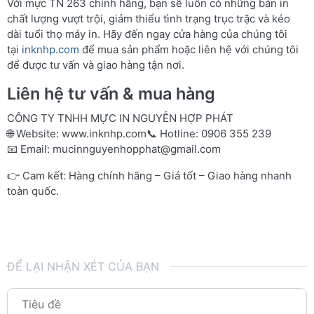
Với mực TN 263 chính hãng, bạn sẽ luôn có những bản in
chất lượng vượt trội, giảm thiểu tình trạng trục trặc và kéo
dài tuổi thọ máy in. Hãy đến ngay cửa hàng của chúng tôi
tại
inknhp.com
để mua sản phẩm hoặc liên hệ với chúng tôi
để được tư vấn và giao hàng tận nơi.
Liên hệ tư vấn & mua hàng
CÔNG TY TNHH MỰC IN NGUYỄN HỢP PHÁT
🌐 Website:
www.inknhp.com
📞 Hotline: 0906 355 239
📧 Email:
mucinnguyenhopphat@gmail.com
👉 Cam kết: Hàng chính hãng – Giá tốt – Giao hàng nhanh
toàn quốc.
ĐỂ LẠI NHẬN XÉT CỦA BẠN