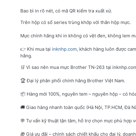
Bao bì in rõ nét, có mã QR kiểm tra xuất xứ.
Trên hộp có số series trùng khớp với thân hộp mực.
Mực chính hãng khi in không có vệt đen, không lem mà
👉 Khi mua tại
inknhp.com
, khách hàng luôn được cam
hãng.
🛒 Vì sao nên mua mực Brother TN-263 tại inknhp.co
🏆 Đại lý phân phối chính hãng Brother Việt Nam.
📦 Hàng mới 100%, nguyên tem – nguyên hộp – có hó
🚚 Giao hàng nhanh toàn quốc (Hà Nội, TP.HCM, Đà Nẵ
💬 Tư vấn kỹ thuật tận tâm, hỗ trợ chọn mực phù hợp 
🎁 Giá ưu đãi – chính sách chiết khấu cho đại lý, doan