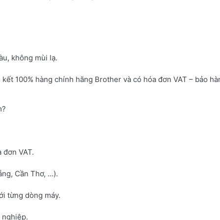
u, không mùi lạ.
 kết 100% hàng chính hãng Brother và có hóa đơn VAT – bảo hà
m?
a đơn VAT.
ng, Cần Thơ, …).
với từng dòng máy.
h nghiệp.