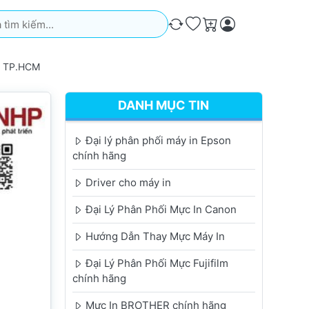
iếm. Kết quả sẽ tự động xuất hiện khi bạn nhập. Nhấn phím Ente
So sánh
Ưa thích
Giỏ hàng
, TP.HCM
DANH MỤC TIN
Đại lý phân phối máy in Epson
chính hãng
Driver cho máy in
Đại Lý Phân Phối Mực In Canon
Hướng Dẫn Thay Mực Máy In
Đại Lý Phân Phối Mực Fujifilm
chính hãng
Mực In BROTHER chính hãng