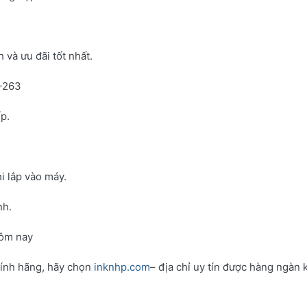
và ưu đãi tốt nhất.
N-263
p.
i lắp vào máy.
nh.
hôm nay
hính hãng, hãy chọn
inknhp.com
– địa chỉ uy tín được hàng ngàn