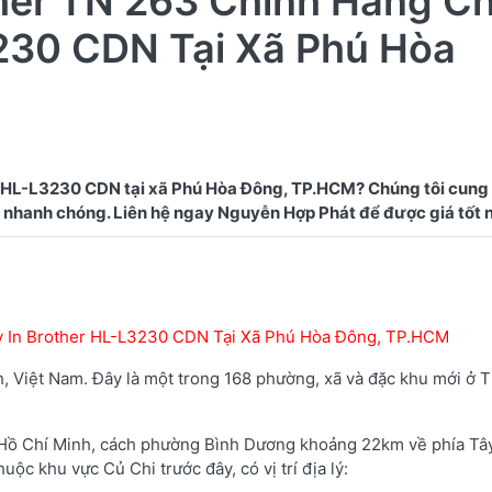
her TN 263 Chính Hãng C
230 CDN Tại Xã Phú Hòa
 HL-L3230 CDN tại xã Phú Hòa Đông, TP.HCM? Chúng tôi cun
y In Brother HL-L3230 CDN Tại Xã Phú Hòa Đông, TP.HCM
, Việt Nam. Đây là một trong 168 phường, xã và đặc khu mới ở 
Hồ Chí Minh, cách phường Bình Dương khoảng 22km về phía Tâ
c khu vực Củ Chi trước đây, có vị trí địa lý: