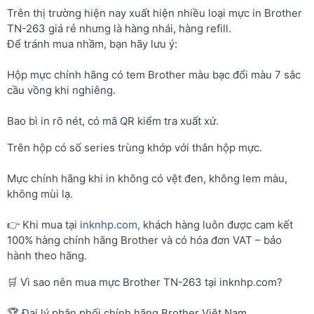
Trên thị trường hiện nay xuất hiện nhiều loại mực in Brother
TN-263 giá rẻ nhưng là hàng nhái, hàng refill.
Để tránh mua nhầm, bạn hãy lưu ý:
Hộp mực chính hãng có tem Brother màu bạc đổi màu 7 sắc
cầu vồng khi nghiêng.
Bao bì in rõ nét, có mã QR kiểm tra xuất xứ.
Trên hộp có số series trùng khớp với thân hộp mực.
Mực chính hãng khi in không có vệt đen, không lem màu,
không mùi lạ.
👉 Khi mua tại
inknhp.com
, khách hàng luôn được cam kết
100% hàng chính hãng Brother và có hóa đơn VAT – bảo
hành theo hãng.
🛒 Vì sao nên mua mực Brother TN-263 tại inknhp.com?
🏆 Đại lý phân phối chính hãng Brother Việt Nam.