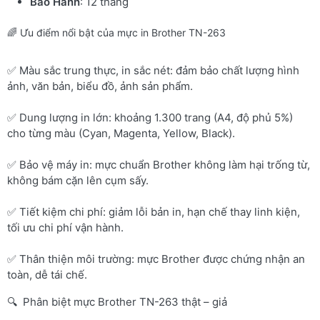
Bảo Hành
: 12 tháng
🌈 Ưu điểm nổi bật của mực in Brother TN-263
✅ Màu sắc trung thực, in sắc nét: đảm bảo chất lượng hình
ảnh, văn bản, biểu đồ, ảnh sản phẩm.
✅ Dung lượng in lớn: khoảng 1.300 trang (A4, độ phủ 5%)
cho từng màu (Cyan, Magenta, Yellow, Black).
✅ Bảo vệ máy in: mực chuẩn Brother không làm hại trống từ,
không bám cặn lên cụm sấy.
✅ Tiết kiệm chi phí: giảm lỗi bản in, hạn chế thay linh kiện,
tối ưu chi phí vận hành.
✅ Thân thiện môi trường: mực Brother được chứng nhận an
toàn, dễ tái chế.
🔍 Phân biệt mực Brother TN-263 thật – giả