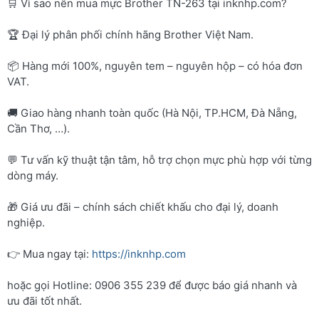
🛒 Vì sao nên mua mực Brother TN-263 tại inknhp.com?
🏆 Đại lý phân phối chính hãng Brother Việt Nam.
📦 Hàng mới 100%, nguyên tem – nguyên hộp – có hóa đơn
VAT.
🚚 Giao hàng nhanh toàn quốc (Hà Nội, TP.HCM, Đà Nẵng,
Cần Thơ, …).
💬 Tư vấn kỹ thuật tận tâm, hỗ trợ chọn mực phù hợp với từng
dòng máy.
🎁 Giá ưu đãi – chính sách chiết khấu cho đại lý, doanh
nghiệp.
👉 Mua ngay tại:
https://inknhp.com
hoặc gọi Hotline: 0906 355 239 để được báo giá nhanh và
ưu đãi tốt nhất.