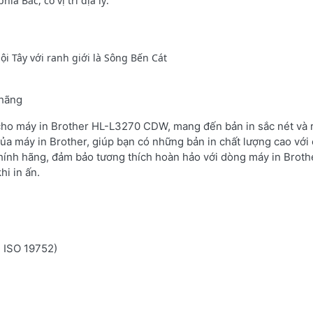
 Bắc, có vị trí địa lý:
i Tây với ranh giới là Sông Bến Cát
 hãng
 cho máy in Brother HL-L3270 CDW, mang đến bản in sắc nét và r
ủa máy in Brother, giúp bạn có những bản in chất lượng cao với 
hính hãng, đảm bảo tương thích hoàn hảo với dòng máy in Broth
hi in ấn.
n ISO 19752)