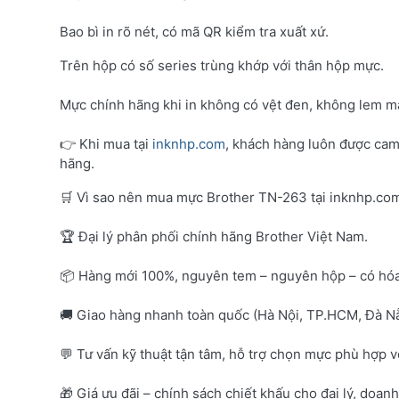
Bao bì in rõ nét, có mã QR kiểm tra xuất xứ.
Trên hộp có số series trùng khớp với thân hộp mực.
Mực chính hãng khi in không có vệt đen, không lem mà
👉 Khi mua tại
inknhp.com
, khách hàng luôn được cam
hãng.
🛒 Vì sao nên mua mực Brother TN-263 tại inknhp.co
🏆 Đại lý phân phối chính hãng Brother Việt Nam.
📦 Hàng mới 100%, nguyên tem – nguyên hộp – có hó
🚚 Giao hàng nhanh toàn quốc (Hà Nội, TP.HCM, Đà Nẵ
💬 Tư vấn kỹ thuật tận tâm, hỗ trợ chọn mực phù hợp 
🎁 Giá ưu đãi – chính sách chiết khấu cho đại lý, doan