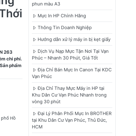
ùng
phun màu A3
Thới
Mực In HP Chính Hãng
Thông Tin Doanh Nghiệp
Hướng dẫn xử lý máy in bị kẹt giấy
Dịch Vụ Nạp Mực Tận Nơi Tại Vạn
TN 263
Phúc – Nhanh 30 Phút, Giá Tốt
m chi phí.
. Sản phẩm
Địa Chỉ Bán Mực In Canon Tại KDC
Vạn Phúc
Địa Chỉ Thay Mực Máy in HP tại
Khu Dân Cư Vạn Phúc Nhanh trong
vòng 30 phút
Đại Lý Phân Phối Mực In BROTHER
h phố Hồ
tại Khu Dân Cư Vạn Phúc, Thủ Đức,
HCM