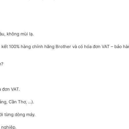
u, không mùi lạ.
 kết 100% hàng chính hãng Brother và có hóa đơn VAT – bảo hà
m?
a đơn VAT.
ng, Cần Thơ, …).
với từng dòng máy.
h nghiệp.