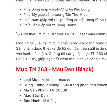
Phường Thới An cách phường Sài Gòn khoảng 14 km về phía
Phía Đông giáp với phường An Phú Đông
Phía Tây giáp với phường Tân Thới Hiệp
Phía Nam giáp với các phường An Hội Đông và An Hộ
Phía Bắc giáp với xã Đông Thạnh.
🏷️ Giới thiệu mực in Brother TN-263 laser màu chính
Mực TN 263 là loại mực in chất lượng cao dành riêng
Sản phẩm được thiết kế để tối ưu hóa hiệu suất in ấn c
vận hành tiết kiệm. Chúng tôi cung cấp mực TN 263 c
L3270 CDW, giúp bạn tiết kiệm thời gian và công sức k
Mực TN 263 - Màu Đen (Black)
Loại Mực
: Mực laser màu đen
Dung Lượng
: Khoảng 1.500 trang (theo tiêu chuẩ
Mã Sản Phẩm
: TN-263BK
Màu Sắc
: Đen
Bảo Hành
: 12 tháng