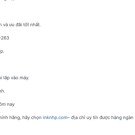
và ưu đãi tốt nhất.
N-263
p.
i lắp vào máy.
nh.
hôm nay
hính hãng, hãy chọn
inknhp.com
– địa chỉ uy tín được hàng ngàn