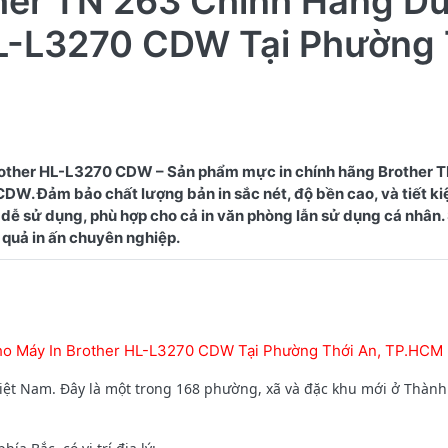
ther TN 263 Chính Hãng D
HL-L3270 CDW Tại Phường 
other HL-L3270 CDW – Sản phẩm mực in chính hãng Brother 
W. Đảm bảo chất lượng bản in sắc nét, độ bền cao, và tiết kiệ
dễ sử dụng, phù hợp cho cả in văn phòng lẫn sử dụng cá nhân
ho Máy In Brother HL-L3270 CDW Tại Phường Thới An, TP.HCM
ệt Nam. Đây là một trong 168 phường, xã và đặc khu mới ở Thàn