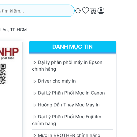
iếm. Kết quả sẽ tự động xuất hiện khi bạn nhập. Nhấn phím Ente
So sánh
Ưa thích
Giỏ hàng
i An, TP.HCM
DANH MỤC TIN
Đại lý phân phối máy in Epson
chính hãng
Driver cho máy in
Đại Lý Phân Phối Mực In Canon
Hướng Dẫn Thay Mực Máy In
Đại Lý Phân Phối Mực Fujifilm
chính hãng
Mực In BROTHER chính hãng